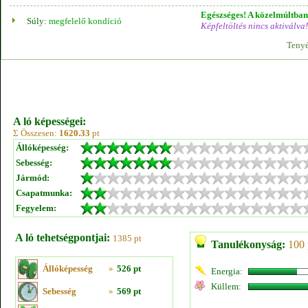
Egészséges! A közelmúltban 
Súly:
megfelelő kondíció
Képfeltöltés nincs aktiválva!
Tenyé
A ló képességei:
Σ Összesen:
1620.33
pt
Állóképesség:
Sebesség:
Jármód:
Csapatmunka:
Fegyelem:
A ló tehetségpontjai:
1385 pt
Tanulékonyság:
100 
Állóképesség
»
526 pt
Energia:
Küllem:
Sebesség
»
569 pt