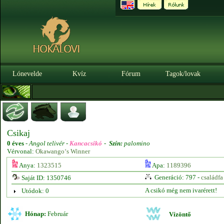
Lónevelde
Kvíz
Fórum
Tagok/lovak
Csikaj
0 éves
-
Angol telivér -
Kancacsikó
-
Szín:
palomino
Vérvonal:
Okawango‘s Winner
Anya:
1323515
Apa:
1189396
Generáció: 797 -
családfa
Saját ID: 1350746
A csikó még nem ivarérett!
Utódok: 0
Hónap:
Február
Vízöntő