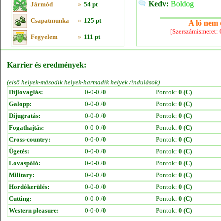
Kedv:
Boldog
Jármód
»
54 pt
Csapatmunka
»
125 pt
A ló nem e
[Szerszámismeret:
Fegyelem
»
111 pt
Karrier és eredmények:
(első helyek-második helyek-harmadik helyek /indulások)
Díjlovaglás:
0-0-0 /
0
Pontok:
0 (C)
Galopp:
0-0-0 /
0
Pontok:
0 (C)
Díjugratás:
0-0-0 /
0
Pontok:
0 (C)
Fogathajtás:
0-0-0 /
0
Pontok:
0 (C)
Cross-country:
0-0-0 /
0
Pontok:
0 (C)
Ügetés:
0-0-0 /
0
Pontok:
0 (C)
Lovaspóló:
0-0-0 /
0
Pontok:
0 (C)
Military:
0-0-0 /
0
Pontok:
0 (C)
Hordókerülés:
0-0-0 /
0
Pontok:
0 (C)
Cutting:
0-0-0 /
0
Pontok:
0 (C)
Western pleasure:
0-0-0 /
0
Pontok:
0 (C)