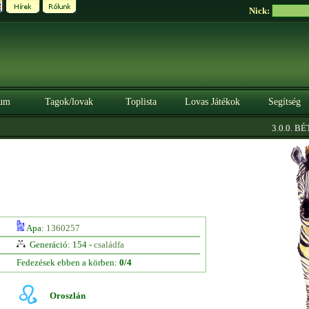
Nick:
um
Tagok/lovak
Toplista
Lovas Játékok
Segítség
3.0.0. BÉT
Apa:
1360257
Generáció: 154 -
családfa
Fedezések ebben a körben:
0/4
Oroszlán