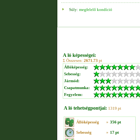
Súly:
megfelelő kondíció
A ló képességei:
Σ Összesen:
2671.73
pt
Állóképesség:
Sebesség:
Jármód:
Csapatmunka:
Fegyelem:
A ló tehetségpontjai:
1319 pt
Állóképesség
»
356 pt
Sebesség
»
17 pt