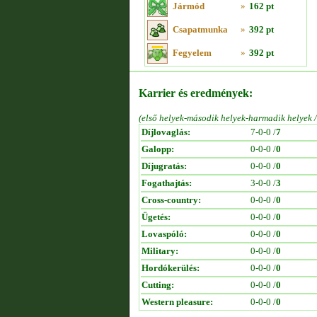
Jármód
»
162 pt
Csapatmunka
»
392 pt
Fegyelem
»
392 pt
Karrier és eredmények:
(első helyek-második helyek-harmadik helyek 
Díjlovaglás:
7-0-0 /
7
Galopp:
0-0-0 /
0
Díjugratás:
0-0-0 /
0
Fogathajtás:
3-0-0 /
3
Cross-country:
0-0-0 /
0
Ügetés:
0-0-0 /
0
Lovaspóló:
0-0-0 /
0
Military:
0-0-0 /
0
Hordókerülés:
0-0-0 /
0
Cutting:
0-0-0 /
0
Western pleasure:
0-0-0 /
0