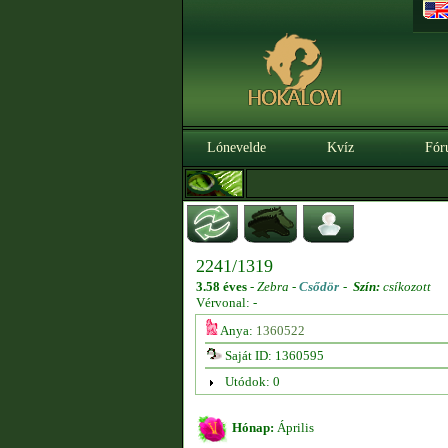
Lónevelde
Kvíz
Fór
2241/1319
3.58 éves
-
Zebra -
Csődör
-
Szín:
csíkozott
Vérvonal: -
Anya:
1360522
Saját ID: 1360595
Utódok: 0
Hónap:
Április