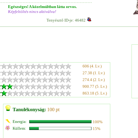
Egészséges! A közelmúltban látta orvos.
Képfeltöltés nincs aktiválva!
Tenyésztő ID-je: 46482
606 (4. Lv.)
27.38 (1. Lv.)
274.4 (2. Lv.)
900.77 (5. Lv.)
863.18 (5. Lv.)
Tanulékonyság:
100 pt
Energia:
100%
Küllem:
15%