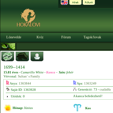
Lónevelde
Kvíz
Fórum
Tagok/lovak
1699--1414
15.81 éves
-
Camarillo White -
Kanca
-
Szín:
fehér
Vérvonal:
Sultan‘ s Family
Anya:
1363844
Apa:
1363249
Generáció: 73 -
családfa
Saját ID: 1363928
A kanca befedezhető!
Utódok: 0
Hónap:
Június
Kos