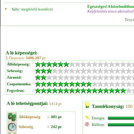
Egészséges! A közelmúltban 
Súly:
megfelelő kondíció
Képfeltöltés nincs aktiválva!
Tenyé
A ló képességei:
Σ Összesen:
3496.207
pt
Állóképesség:
Sebesség:
Jármód:
Csapatmunka:
Fegyelem:
A ló tehetségpontjai:
1414 pt
Tanulékonyság:
100 
Állóképesség
»
481 pt
Energia:
Küllem:
Sebesség
»
242 pt