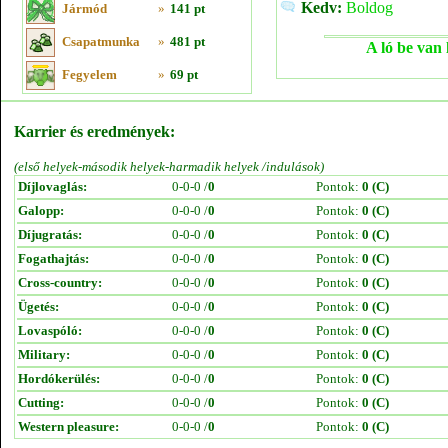
Kedv:
Boldog
Jármód
»
141 pt
Csapatmunka
»
481 pt
A ló be van 
Fegyelem
»
69 pt
Karrier és eredmények:
(első helyek-második helyek-harmadik helyek /indulások)
Díjlovaglás:
0-0-0 /
0
Pontok:
0 (C)
Galopp:
0-0-0 /
0
Pontok:
0 (C)
Díjugratás:
0-0-0 /
0
Pontok:
0 (C)
Fogathajtás:
0-0-0 /
0
Pontok:
0 (C)
Cross-country:
0-0-0 /
0
Pontok:
0 (C)
Ügetés:
0-0-0 /
0
Pontok:
0 (C)
Lovaspóló:
0-0-0 /
0
Pontok:
0 (C)
Military:
0-0-0 /
0
Pontok:
0 (C)
Hordókerülés:
0-0-0 /
0
Pontok:
0 (C)
Cutting:
0-0-0 /
0
Pontok:
0 (C)
Western pleasure:
0-0-0 /
0
Pontok:
0 (C)