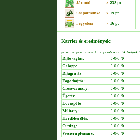
Jármód
»
233 pt
Csapatmunka
»
15 pt
Fegyelem
»
16 pt
Karrier és eredmények:
(első helyek-második helyek-harmadik helyek 
Díjlovaglás:
0-0-0 /
0
Galopp:
0-0-0 /
0
Díjugratás:
0-0-0 /
0
Fogathajtás:
0-0-0 /
0
Cross-country:
0-0-0 /
0
Ügetés:
0-0-0 /
0
Lovaspóló:
0-0-0 /
0
Military:
0-0-0 /
0
Hordókerülés:
0-0-0 /
0
Cutting:
0-0-0 /
0
Western pleasure:
0-0-0 /
0