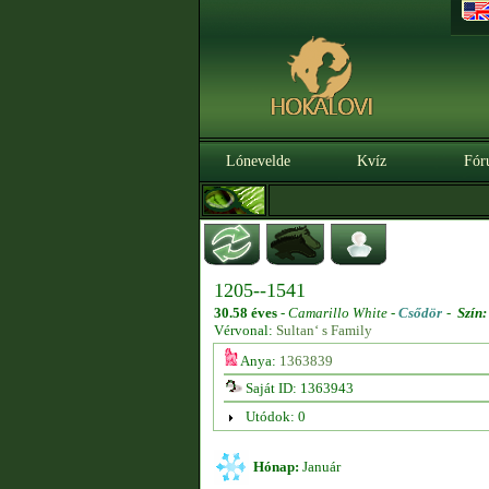
Lónevelde
Kvíz
Fór
1205--1541
30.58 éves
-
Camarillo White -
Csődör
-
Szín:
Vérvonal:
Sultan‘ s Family
Anya:
1363839
Saját ID: 1363943
Utódok: 0
Hónap:
Január