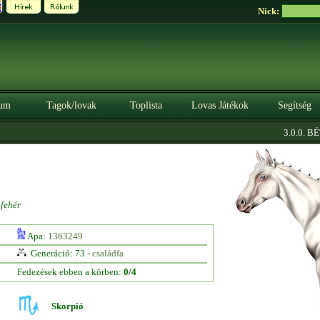
Nick:
um
Tagok/lovak
Toplista
Lovas Játékok
Segítség
3.0.0. BÉTA
fehér
Apa:
1363249
Generáció: 73 -
családfa
Fedezések ebben a körben:
0/4
Skorpió