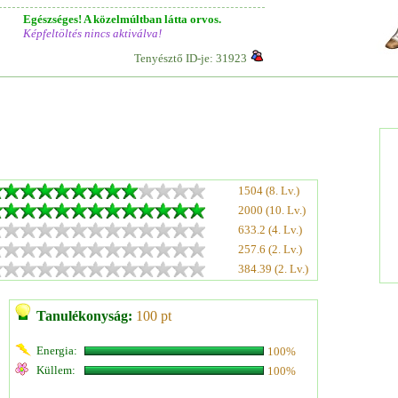
Egészséges! A közelmúltban látta orvos.
Képfeltöltés nincs aktiválva!
Tenyésztő ID-je: 31923
1504 (8. Lv.)
2000 (10. Lv.)
633.2 (4. Lv.)
257.6 (2. Lv.)
384.39 (2. Lv.)
Tanulékonyság:
100 pt
Energia:
100%
Küllem:
100%