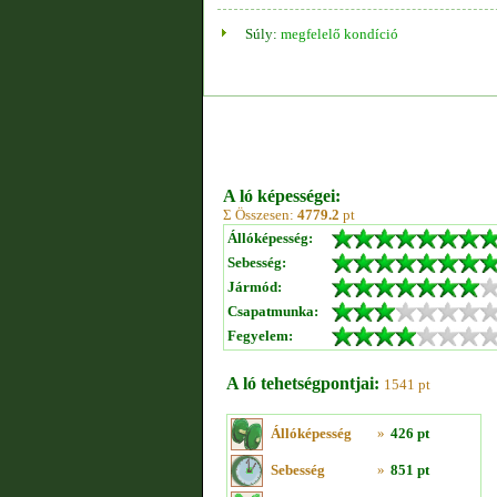
Súly:
megfelelő kondíció
A ló képességei:
Σ Összesen:
4779.2
pt
Állóképesség:
Sebesség:
Jármód:
Csapatmunka:
Fegyelem:
A ló tehetségpontjai:
1541 pt
Állóképesség
»
426 pt
Sebesség
»
851 pt