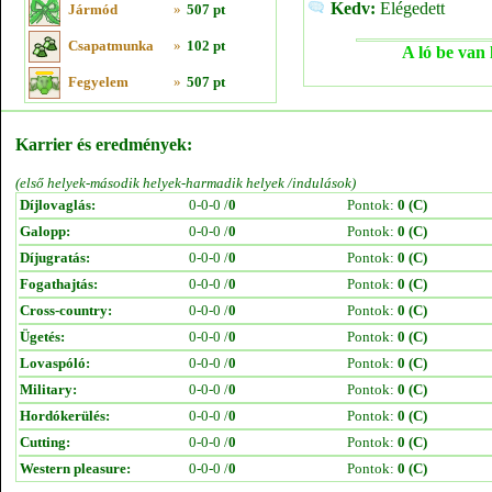
Kedv:
Elégedett
Jármód
»
507 pt
Csapatmunka
»
102 pt
A ló be van 
Fegyelem
»
507 pt
Karrier és eredmények:
(első helyek-második helyek-harmadik helyek /indulások)
Díjlovaglás:
0-0-0 /
0
Pontok:
0 (C)
Galopp:
0-0-0 /
0
Pontok:
0 (C)
Díjugratás:
0-0-0 /
0
Pontok:
0 (C)
Fogathajtás:
0-0-0 /
0
Pontok:
0 (C)
Cross-country:
0-0-0 /
0
Pontok:
0 (C)
Ügetés:
0-0-0 /
0
Pontok:
0 (C)
Lovaspóló:
0-0-0 /
0
Pontok:
0 (C)
Military:
0-0-0 /
0
Pontok:
0 (C)
Hordókerülés:
0-0-0 /
0
Pontok:
0 (C)
Cutting:
0-0-0 /
0
Pontok:
0 (C)
Western pleasure:
0-0-0 /
0
Pontok:
0 (C)