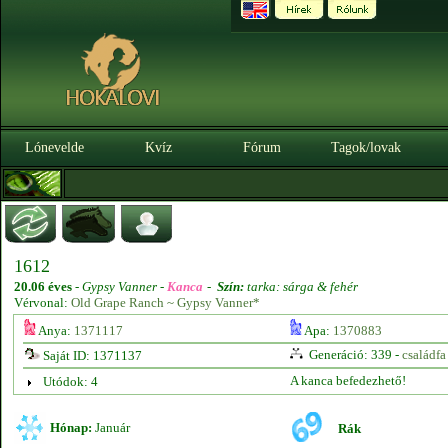
Lónevelde
Kvíz
Fórum
Tagok/lovak
1612
20.06 éves
-
Gypsy Vanner -
Kanca
-
Szín:
tarka: sárga & fehér
Vérvonal:
Old Grape Ranch ~ Gypsy Vanner*
Anya:
1371117
Apa:
1370883
Generáció: 339 -
családfa
Saját ID: 1371137
A kanca befedezhető!
Utódok: 4
Hónap:
Január
Rák