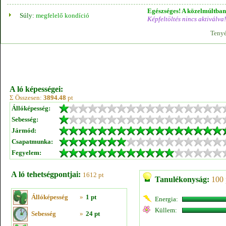
Egészséges! A közelmúltban 
Súly:
megfelelő kondíció
Képfeltöltés nincs aktiválva!
Tenyé
A ló képességei:
Σ Összesen:
3894.48
pt
Állóképesség:
Sebesség:
Jármód:
Csapatmunka:
Fegyelem:
A ló tehetségpontjai:
1612 pt
Tanulékonyság:
100 
Állóképesség
»
1 pt
Energia:
Küllem:
Sebesség
»
24 pt