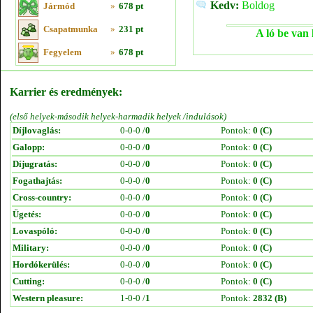
Kedv:
Boldog
Jármód
»
678 pt
Csapatmunka
»
231 pt
A ló be van 
Fegyelem
»
678 pt
Karrier és eredmények:
(első helyek-második helyek-harmadik helyek /indulások)
Díjlovaglás:
0-0-0 /
0
Pontok:
0 (C)
Galopp:
0-0-0 /
0
Pontok:
0 (C)
Díjugratás:
0-0-0 /
0
Pontok:
0 (C)
Fogathajtás:
0-0-0 /
0
Pontok:
0 (C)
Cross-country:
0-0-0 /
0
Pontok:
0 (C)
Ügetés:
0-0-0 /
0
Pontok:
0 (C)
Lovaspóló:
0-0-0 /
0
Pontok:
0 (C)
Military:
0-0-0 /
0
Pontok:
0 (C)
Hordókerülés:
0-0-0 /
0
Pontok:
0 (C)
Cutting:
0-0-0 /
0
Pontok:
0 (C)
Western pleasure:
1-0-0 /
1
Pontok:
2832 (B)