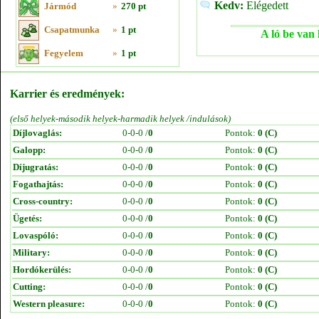
Kedv:
Elégedett
Jármód
»
270 pt
Csapatmunka
»
1 pt
A ló be van 
Fegyelem
»
1 pt
Karrier és eredmények:
(első helyek-második helyek-harmadik helyek /indulások)
Díjlovaglás:
0-0-0 /
0
Pontok:
0 (C)
Galopp:
0-0-0 /
0
Pontok:
0 (C)
Díjugratás:
0-0-0 /
0
Pontok:
0 (C)
Fogathajtás:
0-0-0 /
0
Pontok:
0 (C)
Cross-country:
0-0-0 /
0
Pontok:
0 (C)
Ügetés:
0-0-0 /
0
Pontok:
0 (C)
Lovaspóló:
0-0-0 /
0
Pontok:
0 (C)
Military:
0-0-0 /
0
Pontok:
0 (C)
Hordókerülés:
0-0-0 /
0
Pontok:
0 (C)
Cutting:
0-0-0 /
0
Pontok:
0 (C)
Western pleasure:
0-0-0 /
0
Pontok:
0 (C)