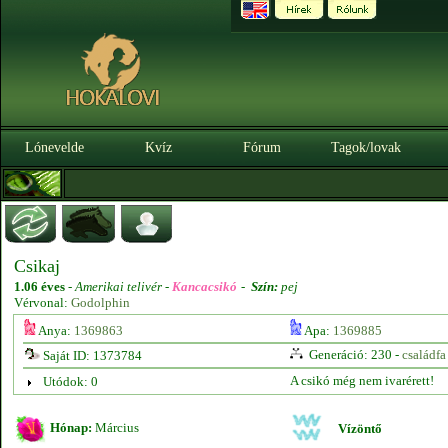
Lónevelde
Kvíz
Fórum
Tagok/lovak
Csikaj
1.06 éves
-
Amerikai telivér -
Kancacsikó
-
Szín:
pej
Vérvonal:
Godolphin
Anya:
1369863
Apa:
1369885
Generáció: 230 -
családfa
Saját ID: 1373784
A csikó még nem ivarérett!
Utódok: 0
Hónap:
Március
Vízöntő