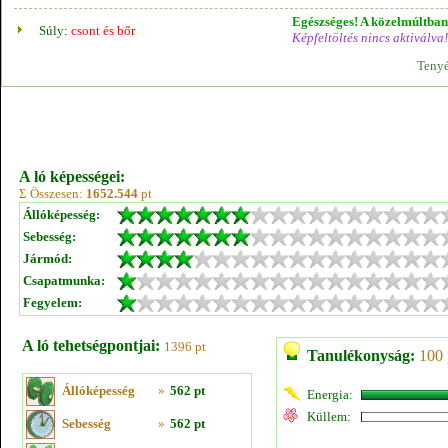
Egészséges! A közelmúltban 
Súly:
csont és bőr
Képfeltöltés nincs aktiválva!
Tenyé
A ló képességei:
Σ Összesen:
1652.544
pt
Állóképesség:
Sebesség:
Jármód:
Csapatmunka:
Fegyelem:
A ló tehetségpontjai:
1396 pt
Tanulékonyság:
100 
Állóképesség
»
562 pt
Energia:
Küllem:
Sebesség
»
562 pt