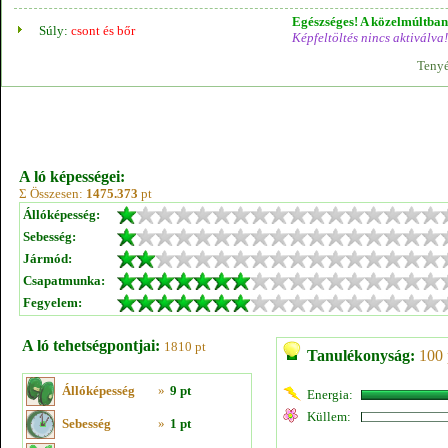
Egészséges! A közelmúltban 
Súly:
csont és bőr
Képfeltöltés nincs aktiválva!
Tenyé
A ló képességei:
Σ Összesen:
1475.373
pt
Állóképesség:
Sebesség:
Jármód:
Csapatmunka:
Fegyelem:
A ló tehetségpontjai:
1810 pt
Tanulékonyság:
100 
Állóképesség
»
9 pt
Energia:
Küllem:
Sebesség
»
1 pt