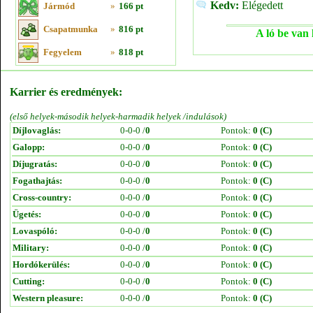
Kedv:
Elégedett
Jármód
»
166 pt
Csapatmunka
»
816 pt
A ló be van 
Fegyelem
»
818 pt
Karrier és eredmények:
(első helyek-második helyek-harmadik helyek /indulások)
Díjlovaglás:
0-0-0 /
0
Pontok:
0 (C)
Galopp:
0-0-0 /
0
Pontok:
0 (C)
Díjugratás:
0-0-0 /
0
Pontok:
0 (C)
Fogathajtás:
0-0-0 /
0
Pontok:
0 (C)
Cross-country:
0-0-0 /
0
Pontok:
0 (C)
Ügetés:
0-0-0 /
0
Pontok:
0 (C)
Lovaspóló:
0-0-0 /
0
Pontok:
0 (C)
Military:
0-0-0 /
0
Pontok:
0 (C)
Hordókerülés:
0-0-0 /
0
Pontok:
0 (C)
Cutting:
0-0-0 /
0
Pontok:
0 (C)
Western pleasure:
0-0-0 /
0
Pontok:
0 (C)