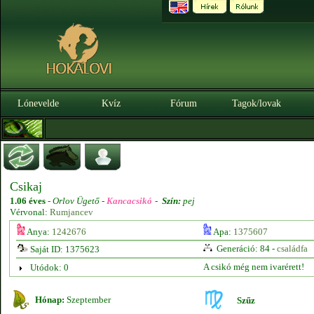
Lónevelde
Kvíz
Fórum
Tagok/lovak
Csikaj
1.06 éves
-
Orlov Ügető -
Kancacsikó
-
Szín:
pej
Vérvonal:
Rumjancev
Anya:
1242676
Apa:
1375607
Generáció: 84 -
családfa
Saját ID: 1375623
A csikó még nem ivarérett!
Utódok: 0
Hónap:
Szeptember
Szűz