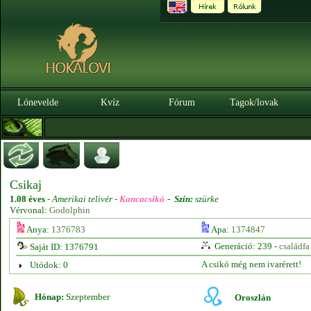
Lónevelde
Kvíz
Fórum
Tagok/lovak
Csikaj
1.08 éves
-
Amerikai telivér -
Kancacsikó
-
Szín:
szürke
Vérvonal:
Godolphin
Anya:
1376783
Apa:
1374847
Generáció: 239 -
családfa
Saját ID: 1376791
A csikó még nem ivarérett!
Utódok: 0
Hónap:
Szeptember
Oroszlán