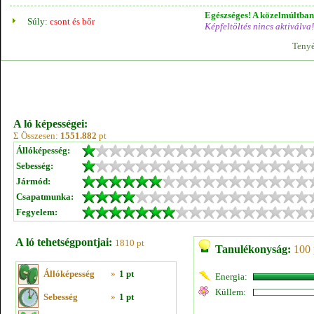
Egészséges! A közelmúltban 
Súly:
csont és bőr
Képfeltöltés nincs aktiválva!
Tenyé
A ló képességei:
Σ Összesen:
1551.882
pt
Állóképesség:
Sebesség:
Jármód:
Csapatmunka:
Fegyelem:
A ló tehetségpontjai:
1810 pt
Tanulékonyság:
100 
Állóképesség
»
1 pt
Energia:
Küllem:
Sebesség
»
1 pt