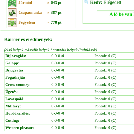
Kedv:
Elégedett
Jármód
»
643 pt
Csapatmunka
»
387 pt
A ló be van 
Fegyelem
»
778 pt
Karrier és eredmények:
(első helyek-második helyek-harmadik helyek /indulások)
Díjlovaglás:
0-0-0 /
0
Pontok:
0 (C)
Galopp:
0-0-0 /
0
Pontok:
0 (C)
Díjugratás:
0-0-0 /
0
Pontok:
0 (C)
Fogathajtás:
0-0-0 /
0
Pontok:
0 (C)
Cross-country:
0-0-0 /
0
Pontok:
0 (C)
Ügetés:
0-0-0 /
0
Pontok:
0 (C)
Lovaspóló:
0-0-0 /
0
Pontok:
0 (C)
Military:
0-0-0 /
0
Pontok:
0 (C)
Hordókerülés:
0-0-0 /
0
Pontok:
0 (C)
Cutting:
0-0-0 /
0
Pontok:
0 (C)
Western pleasure:
0-0-0 /
0
Pontok:
0 (C)