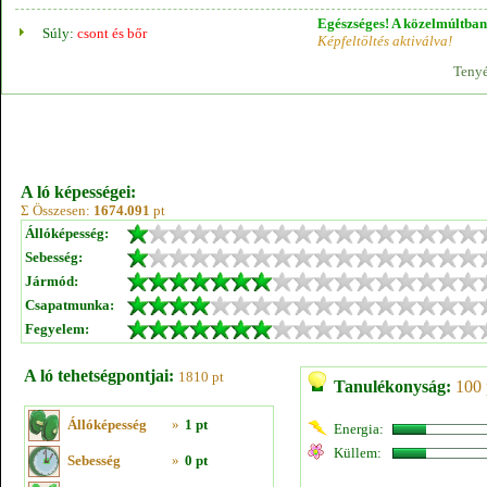
Egészséges! A közelmúltban 
Súly:
csont és bőr
Képfeltöltés aktiválva!
Tenyé
A ló képességei:
Σ Összesen:
1674.091
pt
Állóképesség:
Sebesség:
Jármód:
Csapatmunka:
Fegyelem:
A ló tehetségpontjai:
1810 pt
Tanulékonyság:
100 
Állóképesség
»
1 pt
Energia:
Küllem:
Sebesség
»
0 pt