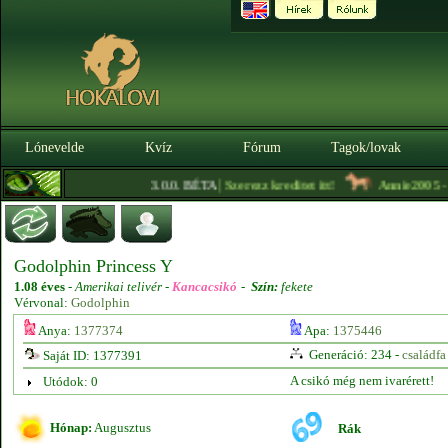
Lónevelde
Kvíz
Fórum
Tagok/lovak
|
3.0.0. BÉTA
Szerezz kreditet itt!
Annie2005
- Mi
Godolphin Princess Y
1.08 éves
-
Amerikai telivér -
Kancacsikó
-
Szín:
fekete
Vérvonal:
Godolphin
Anya:
1377374
Apa:
1375446
Generáció: 234 -
családfa
Saját ID: 1377391
A csikó még nem ivarérett!
Utódok: 0
Hónap:
Augusztus
Rák