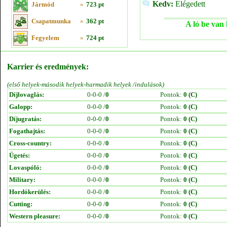
Kedv:
Elégedett
Jármód
»
723 pt
Csapatmunka
»
362 pt
A ló be van 
Fegyelem
»
724 pt
Karrier és eredmények:
(első helyek-második helyek-harmadik helyek /indulások)
Díjlovaglás:
0-0-0 /
0
Pontok:
0 (C)
Galopp:
0-0-0 /
0
Pontok:
0 (C)
Díjugratás:
0-0-0 /
0
Pontok:
0 (C)
Fogathajtás:
0-0-0 /
0
Pontok:
0 (C)
Cross-country:
0-0-0 /
0
Pontok:
0 (C)
Ügetés:
0-0-0 /
0
Pontok:
0 (C)
Lovaspóló:
0-0-0 /
0
Pontok:
0 (C)
Military:
0-0-0 /
0
Pontok:
0 (C)
Hordókerülés:
0-0-0 /
0
Pontok:
0 (C)
Cutting:
0-0-0 /
0
Pontok:
0 (C)
Western pleasure:
0-0-0 /
0
Pontok:
0 (C)