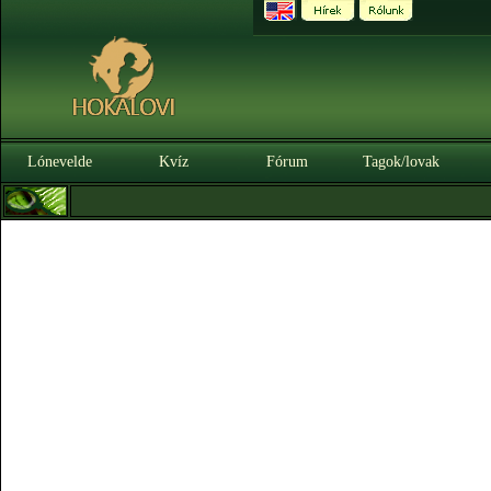
Lónevelde
Kvíz
Fórum
Tagok/lovak