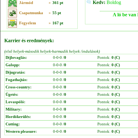
Kedv:
Boldog
Jármód
»
361 pt
Csapatmunka
»
55 pt
A ló be van 
Fegyelem
»
167 pt
Karrier és eredmények:
(első helyek-második helyek-harmadik helyek /indulások)
Díjlovaglás:
0-0-0 /
0
Pontok:
0 (C)
Galopp:
0-0-0 /
0
Pontok:
0 (C)
Díjugratás:
0-0-0 /
0
Pontok:
0 (C)
Fogathajtás:
0-0-0 /
0
Pontok:
0 (C)
Cross-country:
0-0-0 /
0
Pontok:
0 (C)
Ügetés:
0-0-0 /
0
Pontok:
0 (C)
Lovaspóló:
0-0-0 /
0
Pontok:
0 (C)
Military:
0-0-0 /
0
Pontok:
0 (C)
Hordókerülés:
0-0-0 /
0
Pontok:
0 (C)
Cutting:
0-0-0 /
0
Pontok:
0 (C)
Western pleasure:
0-0-0 /
0
Pontok:
0 (C)