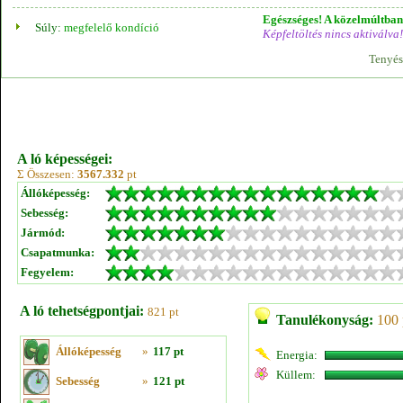
Egészséges! A közelmúltban 
Súly:
megfelelő kondíció
Képfeltöltés nincs aktiválva!
Tenyés
A ló képességei:
Σ Összesen:
3567.332
pt
Állóképesség:
Sebesség:
Jármód:
Csapatmunka:
Fegyelem:
A ló tehetségpontjai:
821 pt
Tanulékonyság:
100 
Állóképesség
»
117 pt
Energia:
Küllem:
Sebesség
»
121 pt