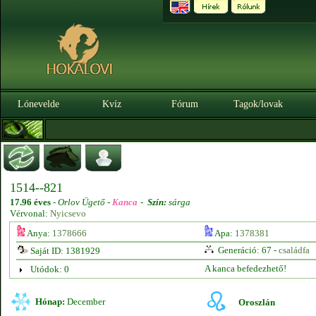
Lónevelde
Kvíz
Fórum
Tagok/lovak
1514--821
17.96 éves
-
Orlov Ügető -
Kanca
-
Szín:
sárga
Vérvonal:
Nyicsevo
Anya:
1378666
Apa:
1378381
Generáció: 67 -
családfa
Saját ID: 1381929
A kanca befedezhető!
Utódok: 0
Hónap:
December
Oroszlán