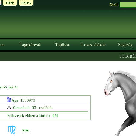
Nick:
um
Tagok/lovak
Toplista
Lovas Játékok
Segítség
3.0.0. BÉTA
zott szürke
Apa:
1376973
Generáció: 65 -
családfa
Fedezések ebben a körben:
0/4
Szűz