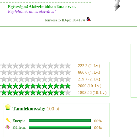
Egészséges! A közelmúltban látta orvos.
Képfeltöltés nincs aktiválva!
Tenyésztő ID-je: 104174
222.2 (2. Lv.)
666.6 (4. Lv.)
219.7 (2. Lv.)
2000 (10. Lv.)
1893.56 (10. Lv.)
Tanulékonyság:
100 pt
Energia:
100%
Küllem:
100%