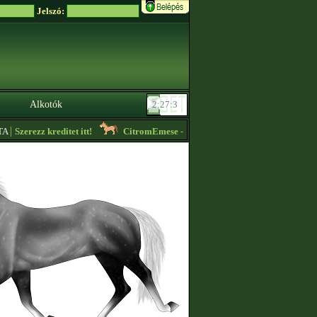
Jelszó:
Alkotók
|
Szerezz kreditet itt!
CitromEmese
- Ingyen lovak! Írj rám, ha szeretnél ka