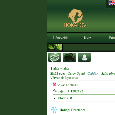
Lónevelde
Kvíz
Fór
1662--562
28.63 éves
-
Orlov Ügető -
Csődör
-
Szín:
almá
Vérvonal:
Nyicsevo
Anya:
1378610
Saját ID: 1382192
Utódok: 0
Hónap:
December