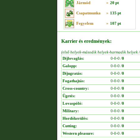
Jármód
»
20 pt
Csapatmunka
»
135 pt
Fegyelem
»
107 pt
Karrier és eredmények:
(első helyek-második helyek-harmadik helyek 
Díjlovaglás:
0-0-0 /
0
Galopp:
0-0-0 /
0
Díjugratás:
0-0-0 /
0
Fogathajtás:
0-0-0 /
0
Cross-country:
0-0-0 /
0
Ügetés:
0-0-0 /
0
Lovaspóló:
0-0-0 /
0
Military:
0-0-0 /
0
Hordókerülés:
0-0-0 /
0
Cutting:
0-0-0 /
0
Western pleasure:
0-0-0 /
0