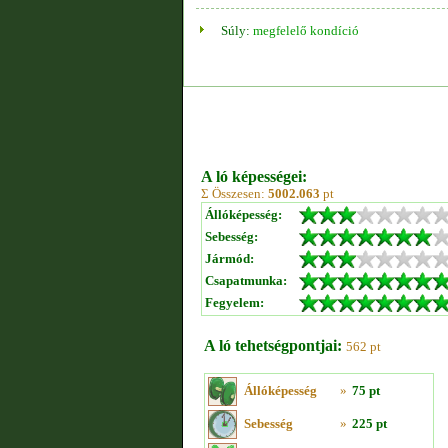
Súly:
megfelelő kondíció
A ló képességei:
Σ Összesen:
5002.063
pt
Állóképesség:
Sebesség:
Jármód:
Csapatmunka:
Fegyelem:
A ló tehetségpontjai:
562 pt
Állóképesség
»
75 pt
Sebesség
»
225 pt