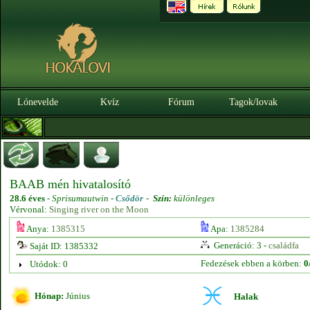
Lónevelde
Kvíz
Fórum
Tagok/lovak
BAAB mén hivatalosító
28.6 éves
-
Sprisumautwin -
Csődör
-
Szín:
különleges
Vérvonal:
Singing river on the Moon
Anya:
1385315
Apa:
1385284
Generáció: 3 -
családfa
Saját ID: 1385332
Fedezések ebben a körben:
0
Utódok: 0
Hónap:
Június
Halak