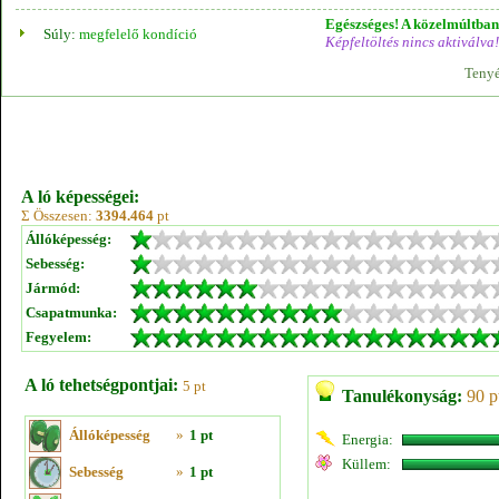
Egészséges! A közelmúltban 
Súly:
megfelelő kondíció
Képfeltöltés nincs aktiválva!
Tenyé
A ló képességei:
Σ Összesen:
3394.464
pt
Állóképesség:
Sebesség:
Jármód:
Csapatmunka:
Fegyelem:
A ló tehetségpontjai:
5 pt
Tanulékonyság:
90 p
Állóképesség
»
1 pt
Energia:
Küllem:
Sebesség
»
1 pt