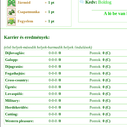
Kedv:
Boldog
Jármód
»
1 pt
Csapatmunka
»
1 pt
A ló be van 
Fegyelem
»
1 pt
Karrier és eredmények:
(első helyek-második helyek-harmadik helyek /indulások)
Díjlovaglás:
0-0-0 /
0
Pontok:
0 (C)
Galopp:
0-0-0 /
0
Pontok:
0 (C)
Díjugratás:
0-0-0 /
0
Pontok:
0 (C)
Fogathajtás:
0-0-0 /
0
Pontok:
0 (C)
Cross-country:
0-0-0 /
0
Pontok:
0 (C)
Ügetés:
0-0-0 /
0
Pontok:
0 (C)
Lovaspóló:
0-0-0 /
0
Pontok:
0 (C)
Military:
0-0-0 /
0
Pontok:
0 (C)
Hordókerülés:
0-0-0 /
0
Pontok:
0 (C)
Cutting:
0-0-0 /
0
Pontok:
0 (C)
Western pleasure:
0-0-0 /
0
Pontok:
0 (C)