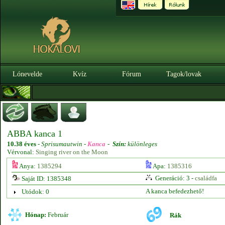
Lónevelde
Kvíz
Fórum
Tagok/lovak
ABBA kanca 1
10.38 éves
-
Sprisumautwin -
Kanca
-
Szín:
különleges
Vérvonal:
Singing river on the Moon
Anya:
1385294
Apa:
1385316
Generáció: 3 -
családfa
Saját ID: 1385348
A kanca befedezhető!
Utódok: 0
Hónap:
Február
Rák