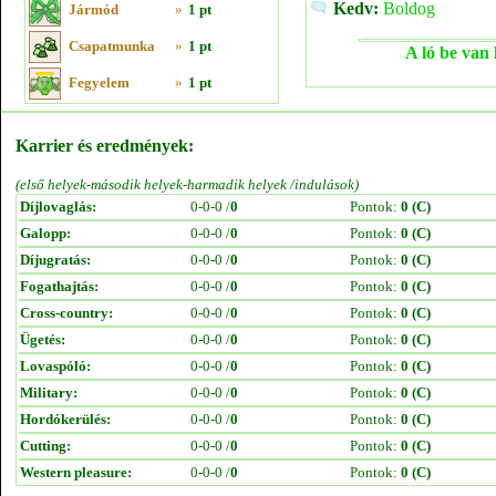
Kedv:
Boldog
Jármód
»
1 pt
Csapatmunka
»
1 pt
A ló be van 
Fegyelem
»
1 pt
Karrier és eredmények:
(első helyek-második helyek-harmadik helyek /indulások)
Díjlovaglás:
0-0-0 /
0
Pontok:
0 (C)
Galopp:
0-0-0 /
0
Pontok:
0 (C)
Díjugratás:
0-0-0 /
0
Pontok:
0 (C)
Fogathajtás:
0-0-0 /
0
Pontok:
0 (C)
Cross-country:
0-0-0 /
0
Pontok:
0 (C)
Ügetés:
0-0-0 /
0
Pontok:
0 (C)
Lovaspóló:
0-0-0 /
0
Pontok:
0 (C)
Military:
0-0-0 /
0
Pontok:
0 (C)
Hordókerülés:
0-0-0 /
0
Pontok:
0 (C)
Cutting:
0-0-0 /
0
Pontok:
0 (C)
Western pleasure:
0-0-0 /
0
Pontok:
0 (C)