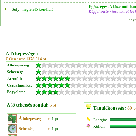
Egészséges! A közelmúltban 
Súly:
megfelelő kondíció
Képfeltöltés nincs aktiválva!
Tenyé
A ló képességei:
Σ Összesen:
1378.914
pt
Állóképesség:
Sebesség:
Jármód:
Csapatmunka:
Fegyelem:
A ló tehetségpontjai:
5 pt
Tanulékonyság:
80 p
Állóképesség
»
1 pt
Energia:
Küllem:
Sebesség
»
1 pt