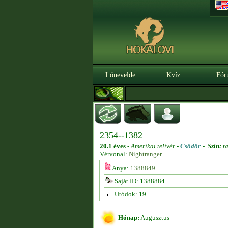
Lónevelde
Kvíz
Fór
2354--1382
20.1 éves
-
Amerikai telivér -
Csődör
-
Szín:
ta
Vérvonal:
Nightranger
Anya:
1388849
Saját ID: 1388884
Utódok: 19
Hónap:
Augusztus