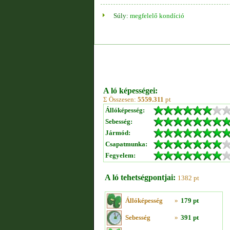
Súly:
megfelelő kondíció
A ló képességei:
Σ Összesen:
5559.311
pt
Állóképesség:
Sebesség:
Jármód:
Csapatmunka:
Fegyelem:
A ló tehetségpontjai:
1382 pt
Állóképesség
»
179 pt
Sebesség
»
391 pt