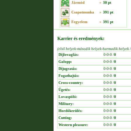
Jármód
»
30 pt
Csapatmunka
»
391 pt
Fegyelem
»
391 pt
Karrier és eredmények:
(első helyek-második helyek-harmadik helyek 
Díjlovaglás:
0-0-0 /
0
Galopp:
0-0-0 /
0
Díjugratás:
0-0-0 /
0
Fogathajtás:
0-0-0 /
0
Cross-country:
0-0-0 /
0
Ügetés:
0-0-0 /
0
Lovaspóló:
0-0-0 /
0
Military:
0-0-0 /
0
Hordókerülés:
0-0-0 /
0
Cutting:
0-0-0 /
0
Western pleasure:
0-0-0 /
0