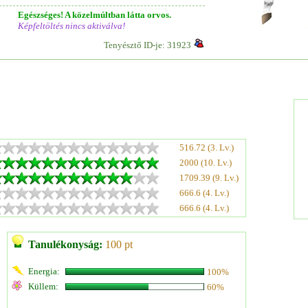
Egészséges! A közelmúltban látta orvos.
Képfeltöltés nincs aktiválva!
Tenyésztő ID-je: 31923
516.72 (3. Lv.)
2000 (10. Lv.)
1709.39 (9. Lv.)
666.6 (4. Lv.)
666.6 (4. Lv.)
Tanulékonyság:
100 pt
Energia:
100%
Küllem:
60%