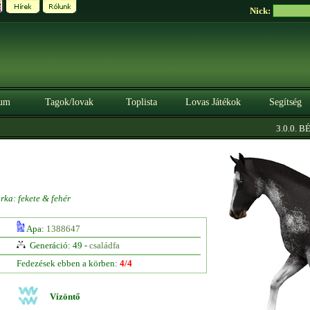
Nick:
um
Tagok/lovak
Toplista
Lovas Játékok
Segítség
3.0.0. BÉT
rka: fekete & fehér
Apa:
1388647
Generáció: 49 -
családfa
Fedezések ebben a körben:
4/4
Vízöntő