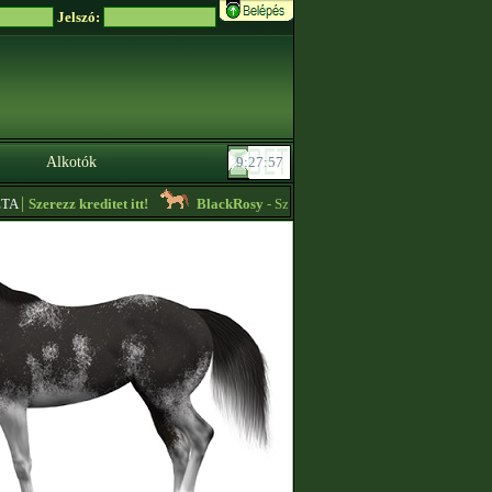
Jelszó:
Alkotók
|
A
Szerezz kreditet itt!
BlackRosy
- Sziasztok! Esetleg valaki az ékköves ed