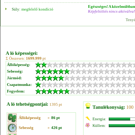
Egészséges! A közelmúltban 
Súly:
megfelelő kondíció
Képfeltöltés nincs aktiválva!
Tenyé
A ló képességei:
Σ Összesen:
1699.999
pt
Állóképesség:
Sebesség:
Jármód:
Csapatmunka:
Fegyelem:
A ló tehetségpontjai:
1395 pt
Tanulékonyság:
100 
Állóképesség
»
86 pt
Energia:
Küllem:
Sebesség
»
426 pt