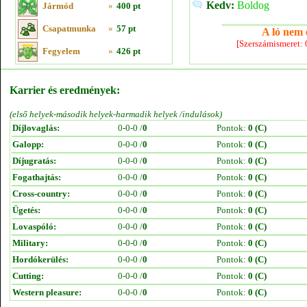
Kedv:
Boldog
Jármód
»
400 pt
Csapatmunka
»
57 pt
A ló nem e
[Szerszámismeret:
Fegyelem
»
426 pt
Karrier és eredmények:
(első helyek-második helyek-harmadik helyek /indulások)
Díjlovaglás:
0-0-0 /
0
Pontok:
0 (C)
Galopp:
0-0-0 /
0
Pontok:
0 (C)
Díjugratás:
0-0-0 /
0
Pontok:
0 (C)
Fogathajtás:
0-0-0 /
0
Pontok:
0 (C)
Cross-country:
0-0-0 /
0
Pontok:
0 (C)
Ügetés:
0-0-0 /
0
Pontok:
0 (C)
Lovaspóló:
0-0-0 /
0
Pontok:
0 (C)
Military:
0-0-0 /
0
Pontok:
0 (C)
Hordókerülés:
0-0-0 /
0
Pontok:
0 (C)
Cutting:
0-0-0 /
0
Pontok:
0 (C)
Western pleasure:
0-0-0 /
0
Pontok:
0 (C)