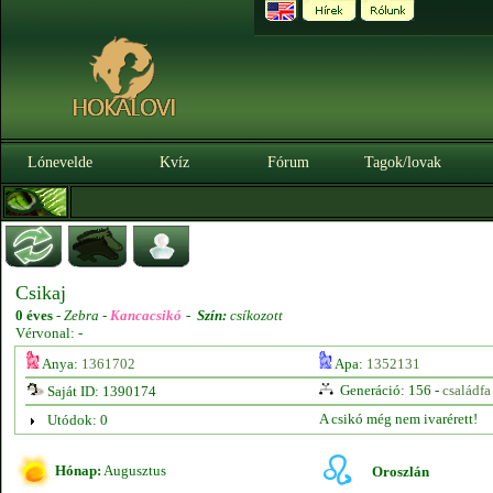
Lónevelde
Kvíz
Fórum
Tagok/lovak
Csikaj
0 éves
-
Zebra -
Kancacsikó
-
Szín:
csíkozott
Vérvonal: -
Anya:
1361702
Apa:
1352131
Generáció: 156 -
családfa
Saját ID: 1390174
A csikó még nem ivarérett!
Utódok: 0
Hónap:
Augusztus
Oroszlán