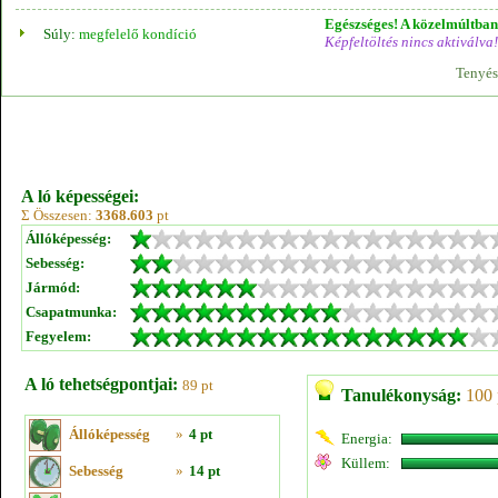
Egészséges! A közelmúltban 
Súly:
megfelelő kondíció
Képfeltöltés nincs aktiválva!
Tenyés
A ló képességei:
Σ Összesen:
3368.603
pt
Állóképesség:
Sebesség:
Jármód:
Csapatmunka:
Fegyelem:
A ló tehetségpontjai:
89 pt
Tanulékonyság:
100 
Állóképesség
»
4 pt
Energia:
Küllem:
Sebesség
»
14 pt