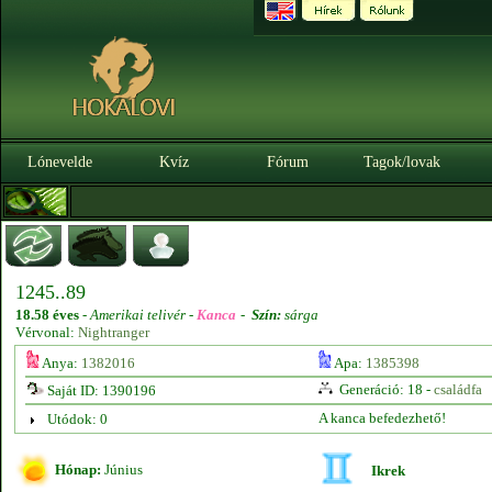
Lónevelde
Kvíz
Fórum
Tagok/lovak
1245..89
18.58 éves
-
Amerikai telivér -
Kanca
-
Szín:
sárga
Vérvonal:
Nightranger
Anya:
1382016
Apa:
1385398
Generáció: 18 -
családfa
Saját ID: 1390196
A kanca befedezhető!
Utódok: 0
Hónap:
Június
Ikrek