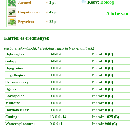
Kedv:
Boldog
Jármód
»
2 pt
Csapatmunka
»
47 pt
A ló be van 
Fegyelem
»
22 pt
Karrier és eredmények:
(első helyek-második helyek-harmadik helyek /indulások)
Díjlovaglás:
0-0-0 /
0
Pontok:
0 (C)
Galopp:
0-0-0 /
0
Pontok:
0 (C)
Díjugratás:
0-0-0 /
0
Pontok:
0 (C)
Fogathajtás:
0-0-0 /
0
Pontok:
0 (C)
Cross-country:
0-0-0 /
0
Pontok:
0 (C)
Ügetés:
0-0-0 /
0
Pontok:
0 (C)
Lovaspóló:
0-0-0 /
0
Pontok:
0 (C)
Military:
0-0-0 /
0
Pontok:
0 (C)
Hordókerülés:
0-0-0 /
0
Pontok:
0 (C)
Cutting:
13-0-0 /
14
Pontok:
1025 (B)
Western pleasure:
0-0-0 /
1
Pontok:
966 (C)