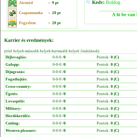
Kedv:
Boldog
Jármód
»
9 pt
Csapatmunka
»
20 pt
A ló be van 
Fegyelem
»
20 pt
Karrier és eredmények:
(első helyek-második helyek-harmadik helyek /indulások)
Díjlovaglás:
0-0-0 /
0
Pontok:
0 (C)
Galopp:
0-0-0 /
0
Pontok:
0 (C)
Díjugratás:
0-0-0 /
0
Pontok:
0 (C)
Fogathajtás:
0-0-0 /
0
Pontok:
0 (C)
Cross-country:
0-0-0 /
0
Pontok:
0 (C)
Ügetés:
0-0-0 /
0
Pontok:
0 (C)
Lovaspóló:
0-0-0 /
0
Pontok:
0 (C)
Military:
0-0-0 /
0
Pontok:
0 (C)
Hordókerülés:
0-0-0 /
0
Pontok:
0 (C)
Cutting:
0-0-0 /
0
Pontok:
0 (C)
Western pleasure:
0-0-0 /
0
Pontok:
0 (C)