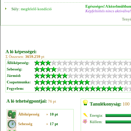
Egészséges! A közelmúltban 
Súly:
megfelelő kondíció
Képfeltöltés nincs aktiválva!
Tenyé
A ló képességei:
Σ Összesen:
3659.259
pt
Állóképesség:
Sebesség:
Jármód:
Csapatmunka:
Fegyelem:
A ló tehetségpontjai:
76 pt
Tanulékonyság:
100 
Állóképesség
»
10 pt
Energia:
Küllem:
Sebesség
»
17 pt