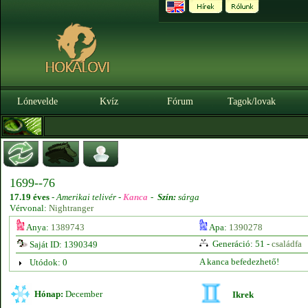
Lónevelde
Kvíz
Fórum
Tagok/lovak
1699--76
17.19 éves
-
Amerikai telivér -
Kanca
-
Szín:
sárga
Vérvonal:
Nightranger
Anya:
1389743
Apa:
1390278
Generáció: 51 -
családfa
Saját ID: 1390349
A kanca befedezhető!
Utódok: 0
Hónap:
December
Ikrek