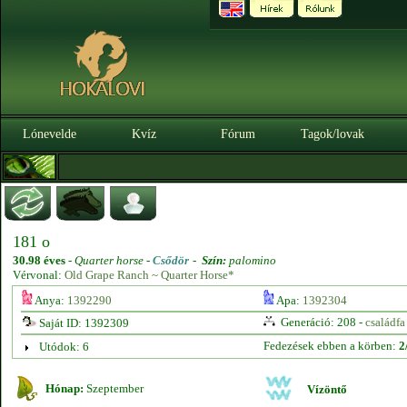
Lónevelde
Kvíz
Fórum
Tagok/lovak
181 o
30.98 éves
-
Quarter horse -
Csődör
-
Szín:
palomino
Vérvonal:
Old Grape Ranch ~ Quarter Horse*
Anya:
1392290
Apa:
1392304
Generáció: 208 -
családfa
Saját ID: 1392309
Fedezések ebben a körben:
2
Utódok: 6
Hónap:
Szeptember
Vízöntő