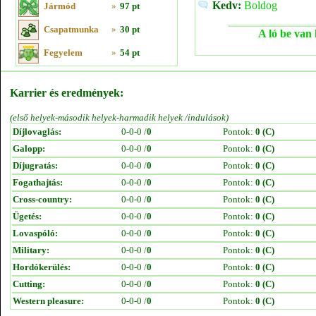
Kedv:
Boldog
Jármód
»
97 pt
Csapatmunka
»
30 pt
A ló be van 
Fegyelem
»
54 pt
Karrier és eredmények:
(első helyek-második helyek-harmadik helyek /indulások)
Díjlovaglás:
0-0-0 /
0
Pontok:
0 (C)
Galopp:
0-0-0 /
0
Pontok:
0 (C)
Díjugratás:
0-0-0 /
0
Pontok:
0 (C)
Fogathajtás:
0-0-0 /
0
Pontok:
0 (C)
Cross-country:
0-0-0 /
0
Pontok:
0 (C)
Ügetés:
0-0-0 /
0
Pontok:
0 (C)
Lovaspóló:
0-0-0 /
0
Pontok:
0 (C)
Military:
0-0-0 /
0
Pontok:
0 (C)
Hordókerülés:
0-0-0 /
0
Pontok:
0 (C)
Cutting:
0-0-0 /
0
Pontok:
0 (C)
Western pleasure:
0-0-0 /
0
Pontok:
0 (C)