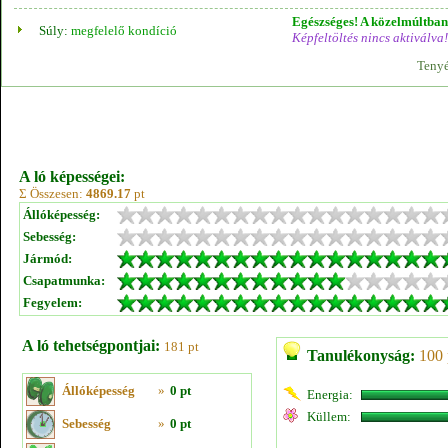
Egészséges! A közelmúltban 
Súly:
megfelelő kondíció
Képfeltöltés nincs aktiválva!
Tenyé
A ló képességei:
Σ Összesen:
4869.17
pt
Állóképesség:
Sebesség:
Jármód:
Csapatmunka:
Fegyelem:
A ló tehetségpontjai:
181 pt
Tanulékonyság:
100 
Állóképesség
»
0 pt
Energia:
Küllem:
Sebesség
»
0 pt