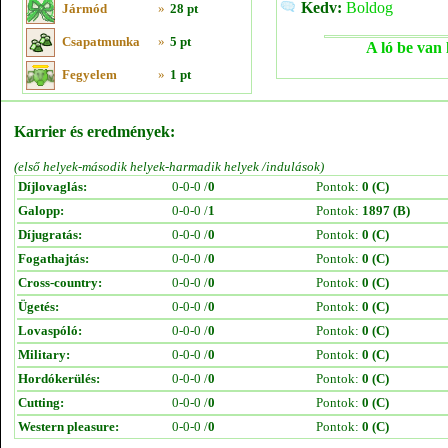
Kedv:
Boldog
Jármód
»
28 pt
Csapatmunka
»
5 pt
A ló be van 
Fegyelem
»
1 pt
Karrier és eredmények:
(első helyek-második helyek-harmadik helyek /indulások)
Díjlovaglás:
0-0-0 /
0
Pontok:
0 (C)
Galopp:
0-0-0 /
1
Pontok:
1897 (B)
Díjugratás:
0-0-0 /
0
Pontok:
0 (C)
Fogathajtás:
0-0-0 /
0
Pontok:
0 (C)
Cross-country:
0-0-0 /
0
Pontok:
0 (C)
Ügetés:
0-0-0 /
0
Pontok:
0 (C)
Lovaspóló:
0-0-0 /
0
Pontok:
0 (C)
Military:
0-0-0 /
0
Pontok:
0 (C)
Hordókerülés:
0-0-0 /
0
Pontok:
0 (C)
Cutting:
0-0-0 /
0
Pontok:
0 (C)
Western pleasure:
0-0-0 /
0
Pontok:
0 (C)