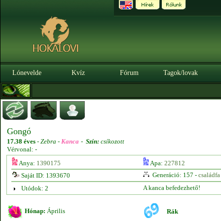
Lónevelde
Kvíz
Fórum
Tagok/lovak
Gongó
17.38 éves
-
Zebra -
Kanca
-
Szín:
csíkozott
Vérvonal: -
Anya:
1390175
Apa:
227812
Generáció: 157 -
családfa
Saját ID: 1393670
A kanca befedezhető!
Utódok: 2
Hónap:
Április
Rák