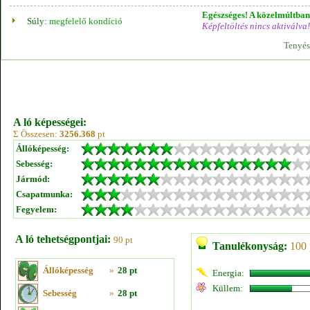
Egészséges! A közelmúltban 
Súly:
megfelelő kondíció
Képfeltöltés nincs aktiválva!
Tenyés
A ló képességei:
Σ Összesen:
3256.368
pt
Állóképesség:
Sebesség:
Jármód:
Csapatmunka:
Fegyelem:
A ló tehetségpontjai:
90 pt
Tanulékonyság:
100 
Állóképesség
»
28 pt
Energia:
Küllem:
Sebesség
»
28 pt