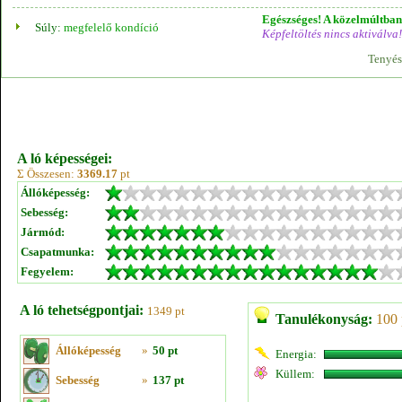
Egészséges! A közelmúltban 
Súly:
megfelelő kondíció
Képfeltöltés nincs aktiválva!
Tenyés
A ló képességei:
Σ Összesen:
3369.17
pt
Állóképesség:
Sebesség:
Jármód:
Csapatmunka:
Fegyelem:
A ló tehetségpontjai:
1349 pt
Tanulékonyság:
100 
Állóképesség
»
50 pt
Energia:
Küllem:
Sebesség
»
137 pt