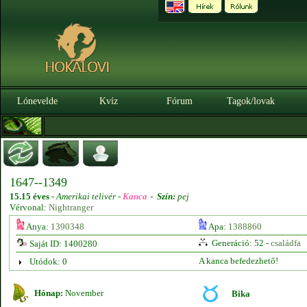
Lónevelde
Kvíz
Fórum
Tagok/lovak
1647--1349
15.15 éves
-
Amerikai telivér -
Kanca
-
Szín:
pej
Vérvonal:
Nightranger
Anya:
1390348
Apa:
1388860
Generáció: 52 -
családfa
Saját ID: 1400280
A kanca befedezhető!
Utódok: 0
Hónap:
November
Bika