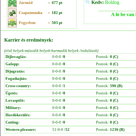
Kedv:
Boldog
Jármód
»
477 pt
Csapatmunka
»
182 pt
A ló be van 
Fegyelem
»
503 pt
Karrier és eredmények:
(első helyek-második helyek-harmadik helyek /indulások)
Díjlovaglás:
0-0-0 /
0
Pontok:
0 (C)
Galopp:
0-0-0 /
0
Pontok:
0 (C)
Díjugratás:
0-0-0 /
0
Pontok:
0 (C)
Fogathajtás:
0-0-0 /
0
Pontok:
0 (C)
Cross-country:
0-0-0 /
1
Pontok:
596 (B)
Ügetés:
0-0-0 /
0
Pontok:
0 (C)
Lovaspóló:
0-0-0 /
0
Pontok:
0 (C)
Military:
0-0-0 /
0
Pontok:
0 (C)
Hordókerülés:
0-0-0 /
0
Pontok:
0 (C)
Cutting:
0-0-0 /
0
Pontok:
0 (C)
Western pleasure:
51-0-0 /
52
Pontok:
1236 (B)