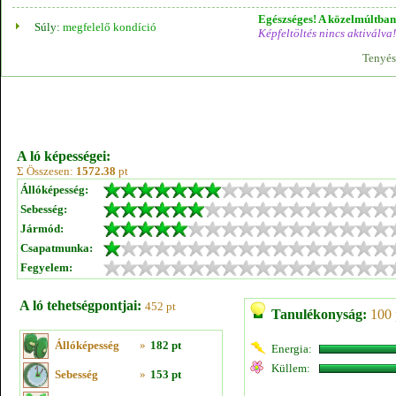
Egészséges! A közelmúltban 
Súly:
megfelelő kondíció
Képfeltöltés nincs aktiválva!
Tenyés
A ló képességei:
Σ Összesen:
1572.38
pt
Állóképesség:
Sebesség:
Jármód:
Csapatmunka:
Fegyelem:
A ló tehetségpontjai:
452 pt
Tanulékonyság:
100 
Állóképesség
»
182 pt
Energia:
Küllem:
Sebesség
»
153 pt