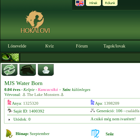
Lónevelde
Kvíz
Fórum
Tagok/lovak
MJS Water Born
0.04 éves
-
Kelpie -
Kancacsikó
-
Szín:
különleges
Vérvonal:
⚓ The Lake Monsters ⚓
Anya:
1325320
Apa:
1398209
Generáció: 106 -
családfa
Saját ID: 1400392
A csikó még nem ivarérett!
Utódok: 0
Hónap:
Szeptember
Szűz