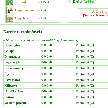
Kedv:
Boldog
Jármód
»
115 pt
Csapatmunka
»
2 pt
A ló nem e
[Szerszámismeret:
Fegyelem
»
0 pt
Karrier és eredmények:
(első helyek-második helyek-harmadik helyek /indulások)
Díjlovaglás:
0-0-0 /
0
Pontok:
0 (C)
Galopp:
0-0-0 /
0
Pontok:
0 (C)
Díjugratás:
0-0-0 /
0
Pontok:
0 (C)
Fogathajtás:
0-0-0 /
0
Pontok:
0 (C)
Cross-country:
0-0-0 /
0
Pontok:
0 (C)
Ügetés:
0-0-0 /
0
Pontok:
0 (C)
Lovaspóló:
0-0-0 /
0
Pontok:
0 (C)
Military:
0-0-0 /
0
Pontok:
0 (C)
Hordókerülés:
0-0-0 /
0
Pontok:
0 (C)
Cutting:
0-0-0 /
0
Pontok:
0 (C)
Western pleasure:
0-0-0 /
0
Pontok:
0 (C)