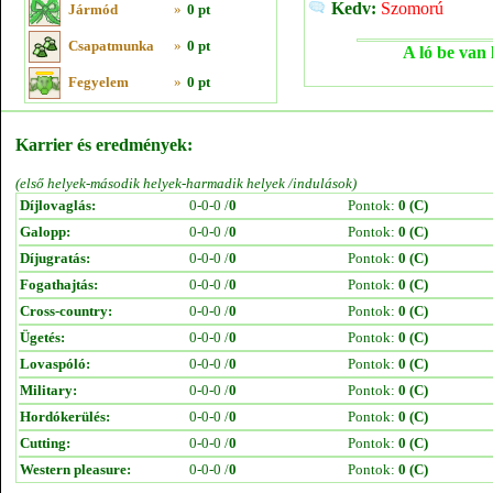
Kedv:
Szomorú
Jármód
»
0 pt
Csapatmunka
»
0 pt
A ló be van 
Fegyelem
»
0 pt
Karrier és eredmények:
(első helyek-második helyek-harmadik helyek /indulások)
Díjlovaglás:
0-0-0 /
0
Pontok:
0 (C)
Galopp:
0-0-0 /
0
Pontok:
0 (C)
Díjugratás:
0-0-0 /
0
Pontok:
0 (C)
Fogathajtás:
0-0-0 /
0
Pontok:
0 (C)
Cross-country:
0-0-0 /
0
Pontok:
0 (C)
Ügetés:
0-0-0 /
0
Pontok:
0 (C)
Lovaspóló:
0-0-0 /
0
Pontok:
0 (C)
Military:
0-0-0 /
0
Pontok:
0 (C)
Hordókerülés:
0-0-0 /
0
Pontok:
0 (C)
Cutting:
0-0-0 /
0
Pontok:
0 (C)
Western pleasure:
0-0-0 /
0
Pontok:
0 (C)