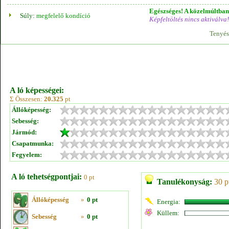
Egészséges! A közelmúltban 
Súly:
megfelelő kondíció
Képfeltöltés nincs aktiválva!
Tenyés
A ló képességei:
Σ Összesen:
20.325
pt
Állóképesség:
Sebesség:
Jármód:
Csapatmunka:
Fegyelem:
A ló tehetségpontjai:
0 pt
Tanulékonyság:
30 p
Állóképesség
»
0 pt
Energia:
Küllem:
Sebesség
»
0 pt