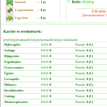
Kedv:
Boldog
Jármód
»
1 pt
Csapatmunka
»
0 pt
A ló nem e
[Szerszámismeret:
Fegyelem
»
0 pt
Karrier és eredmények:
(első helyek-második helyek-harmadik helyek /indulások)
Díjlovaglás:
0-0-0 /
0
Pontok:
0 (C)
Galopp:
0-0-0 /
0
Pontok:
0 (C)
Díjugratás:
0-0-0 /
0
Pontok:
0 (C)
Fogathajtás:
0-0-0 /
0
Pontok:
0 (C)
Cross-country:
0-0-0 /
0
Pontok:
0 (C)
Ügetés:
0-0-0 /
0
Pontok:
0 (C)
Lovaspóló:
0-0-0 /
0
Pontok:
0 (C)
Military:
0-0-0 /
0
Pontok:
0 (C)
Hordókerülés:
0-0-0 /
0
Pontok:
0 (C)
Cutting:
0-0-0 /
0
Pontok:
0 (C)
Western pleasure:
0-0-0 /
0
Pontok:
0 (C)