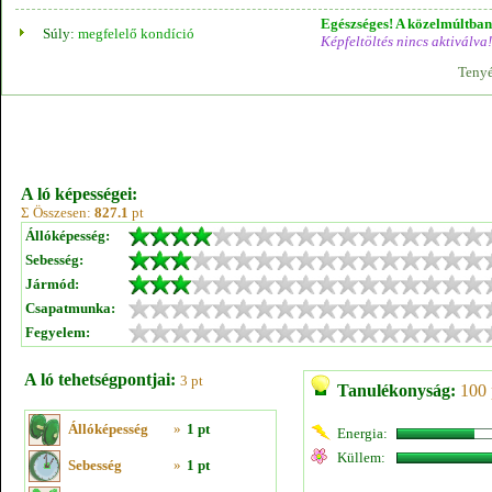
Egészséges! A közelmúltban 
Súly:
megfelelő kondíció
Képfeltöltés nincs aktiválva!
Tenyé
A ló képességei:
Σ Összesen:
827.1
pt
Állóképesség:
Sebesség:
Jármód:
Csapatmunka:
Fegyelem:
A ló tehetségpontjai:
3 pt
Tanulékonyság:
100 
Állóképesség
»
1 pt
Energia:
Küllem:
Sebesség
»
1 pt