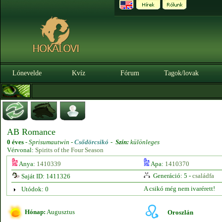
Lónevelde
Kvíz
Fórum
Tagok/lovak
AB Romance
0 éves
-
Sprisumautwin -
Csődörcsikó
-
Szín:
különleges
Vérvonal:
Spirits of the Four Season
Anya:
1410339
Apa:
1410370
Generáció: 5 -
családfa
Saját ID: 1411326
A csikó még nem ivarérett!
Utódok: 0
Hónap:
Augusztus
Oroszlán