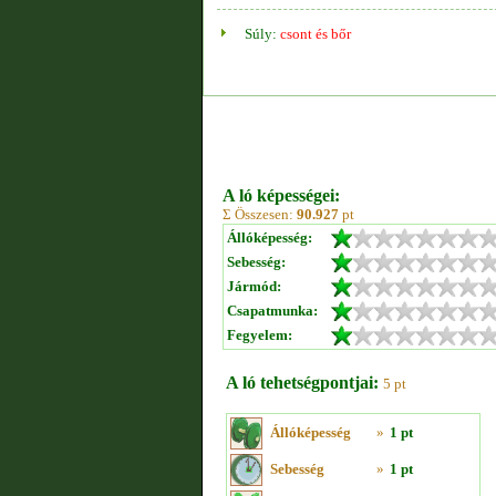
Súly:
csont és bőr
A ló képességei:
Σ Összesen:
90.927
pt
Állóképesség:
Sebesség:
Jármód:
Csapatmunka:
Fegyelem:
A ló tehetségpontjai:
5 pt
Állóképesség
»
1 pt
Sebesség
»
1 pt