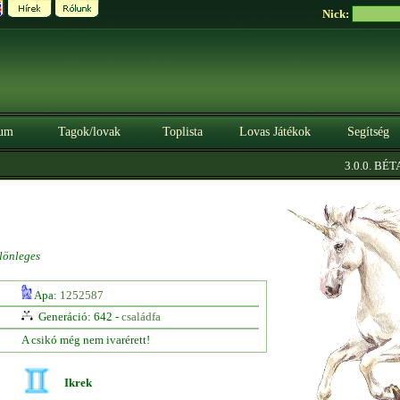
Nick:
um
Tagok/lovak
Toplista
Lovas Játékok
Segítség
|
3.0.0. BÉTA
lönleges
Apa:
1252587
Generáció: 642 -
családfa
A csikó még nem ivarérett!
Ikrek