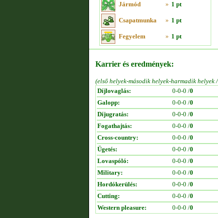
Jármód
»
1 pt
Csapatmunka
»
1 pt
Fegyelem
»
1 pt
Karrier és eredmények:
(első helyek-második helyek-harmadik helyek 
Díjlovaglás:
0-0-0 /
0
Galopp:
0-0-0 /
0
Díjugratás:
0-0-0 /
0
Fogathajtás:
0-0-0 /
0
Cross-country:
0-0-0 /
0
Ügetés:
0-0-0 /
0
Lovaspóló:
0-0-0 /
0
Military:
0-0-0 /
0
Hordókerülés:
0-0-0 /
0
Cutting:
0-0-0 /
0
Western pleasure:
0-0-0 /
0