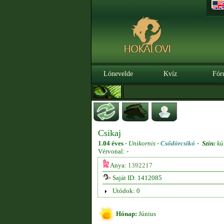
Lónevelde
Kvíz
Fór
Csikaj
1.04 éves
-
Unikornis -
Csődörcsikó
-
Szín:
kü
Vérvonal: -
Anya:
1392217
Saját ID: 1412085
Utódok: 0
Hónap:
Június