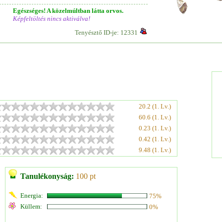
Egészséges! A közelmúltban látta orvos.
Képfeltöltés nincs aktiválva!
Tenyésztő ID-je: 12331
20.2 (1. Lv.)
60.6 (1. Lv.)
0.23 (1. Lv.)
0.42 (1. Lv.)
9.48 (1. Lv.)
Tanulékonyság:
100 pt
Energia:
75%
Küllem:
0%