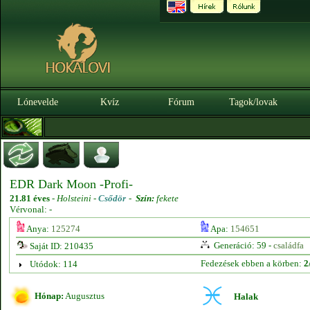
Lónevelde
Kvíz
Fórum
Tagok/lovak
EDR Dark Moon -Profi-
21.81 éves
-
Holsteini -
Csődör
-
Szín:
fekete
Vérvonal: -
Anya:
125274
Apa:
154651
Generáció: 59 -
családfa
Saját ID: 210435
Fedezések ebben a körben:
2
Utódok: 114
Hónap:
Augusztus
Halak