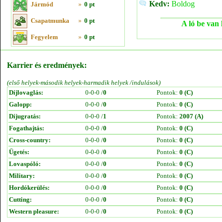
Kedv:
Boldog
Jármód
»
0 pt
Csapatmunka
»
0 pt
A ló be van 
Fegyelem
»
0 pt
Karrier és eredmények:
(első helyek-második helyek-harmadik helyek /indulások)
Díjlovaglás:
0-0-0 /
0
Pontok:
0 (C)
Galopp:
0-0-0 /
0
Pontok:
0 (C)
Díjugratás:
0-0-0 /
1
Pontok:
2007 (A)
Fogathajtás:
0-0-0 /
0
Pontok:
0 (C)
Cross-country:
0-0-0 /
0
Pontok:
0 (C)
Ügetés:
0-0-0 /
0
Pontok:
0 (C)
Lovaspóló:
0-0-0 /
0
Pontok:
0 (C)
Military:
0-0-0 /
0
Pontok:
0 (C)
Hordókerülés:
0-0-0 /
0
Pontok:
0 (C)
Cutting:
0-0-0 /
0
Pontok:
0 (C)
Western pleasure:
0-0-0 /
0
Pontok:
0 (C)