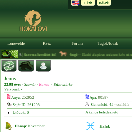
Lónevelde
Kvíz
Fórum
Tagok/lovak
|
.0.0. BÉTA
Szerezz kreditet itt!
-bogi-
- Eladó alapáras unizusok és minden
Jenny
22.98 éves
-
Szamár -
Kanca
-
Szín:
szürke
Vérvonal: -
Anya:
252952
Apa:
90587
Generáció: 45 -
családfa
Saját ID: 261298
A kanca befedezhető!
Utódok: 6
Hónap:
November
Halak