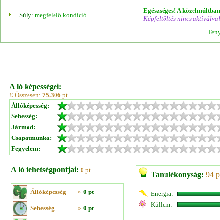
Egészséges! A közelmúltban 
Súly:
megfelelő kondíció
Képfeltöltés nincs aktiválva!
Teny
A ló képességei:
Σ Összesen:
75.306
pt
Állóképesség:
Sebesség:
Jármód:
Csapatmunka:
Fegyelem:
A ló tehetségpontjai:
0 pt
Tanulékonyság:
94 p
Állóképesség
»
0 pt
Energia:
Küllem:
Sebesség
»
0 pt