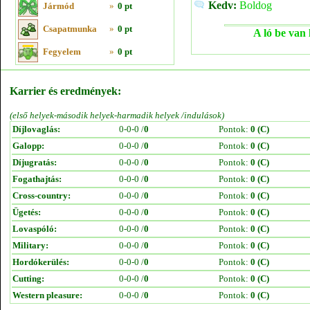
Kedv:
Boldog
Jármód
»
0 pt
Csapatmunka
»
0 pt
A ló be van 
Fegyelem
»
0 pt
Karrier és eredmények:
(első helyek-második helyek-harmadik helyek /indulások)
Díjlovaglás:
0-0-0 /
0
Pontok:
0 (C)
Galopp:
0-0-0 /
0
Pontok:
0 (C)
Díjugratás:
0-0-0 /
0
Pontok:
0 (C)
Fogathajtás:
0-0-0 /
0
Pontok:
0 (C)
Cross-country:
0-0-0 /
0
Pontok:
0 (C)
Ügetés:
0-0-0 /
0
Pontok:
0 (C)
Lovaspóló:
0-0-0 /
0
Pontok:
0 (C)
Military:
0-0-0 /
0
Pontok:
0 (C)
Hordókerülés:
0-0-0 /
0
Pontok:
0 (C)
Cutting:
0-0-0 /
0
Pontok:
0 (C)
Western pleasure:
0-0-0 /
0
Pontok:
0 (C)