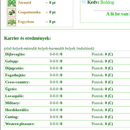
Kedv:
Boldog
Jármód
»
0 pt
Csapatmunka
»
0 pt
A ló be van 
Fegyelem
»
0 pt
Karrier és eredmények:
(első helyek-második helyek-harmadik helyek /indulások)
Díjlovaglás:
0-0-0 /
0
Pontok:
0 (C)
Galopp:
0-0-0 /
0
Pontok:
0 (C)
Díjugratás:
0-0-0 /
0
Pontok:
0 (C)
Fogathajtás:
0-0-0 /
0
Pontok:
0 (C)
Cross-country:
0-0-0 /
0
Pontok:
0 (C)
Ügetés:
0-0-0 /
0
Pontok:
0 (C)
Lovaspóló:
0-0-0 /
0
Pontok:
0 (C)
Military:
0-0-0 /
0
Pontok:
0 (C)
Hordókerülés:
0-0-0 /
0
Pontok:
0 (C)
Cutting:
0-0-0 /
0
Pontok:
0 (C)
Western pleasure:
0-0-0 /
0
Pontok:
0 (C)