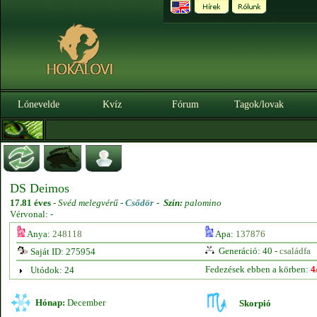
Lónevelde
Kvíz
Fórum
Tagok/lovak
DS Deimos
17.81 éves
-
Svéd melegvérű -
Csődör
-
Szín:
palomino
Vérvonal: -
Anya:
248118
Apa:
137876
Generáció: 40 -
családfa
Saját ID: 275954
Fedezések ebben a körben:
4
Utódok: 24
Hónap:
December
Skorpió