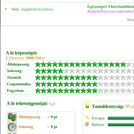
Egészséges! A közelmúltban 
Súly:
megfelelő kondíció
Képfeltöltés nincs aktiválva!
Teny
A ló képességei:
Σ Összesen:
5000.316
pt
Állóképesség:
Sebesség:
Jármód:
Csapatmunka:
Fegyelem:
A ló tehetségpontjai:
0 pt
Tanulékonyság:
99 p
Állóképesség
»
0 pt
Energia:
Küllem:
Sebesség
»
0 pt