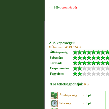
Súly:
csont és bőr
A ló képességei:
Σ Összesen:
4549.524
pt
Állóképesség:
Sebesség:
Jármód:
Csapatmunka:
Fegyelem:
A ló tehetségpontjai:
0 pt
Állóképesség
»
0 pt
Sebesség
»
0 pt