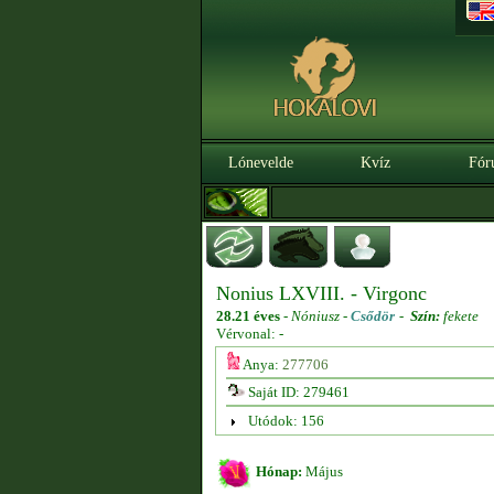
Lónevelde
Kvíz
Fór
Nonius LXVIII. - Virgonc
28.21 éves
-
Nóniusz -
Csődör
-
Szín:
fekete
Vérvonal: -
Anya:
277706
Saját ID: 279461
Utódok: 156
Hónap:
Május