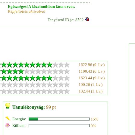
Egészséges! A közelmúltban látta orvos.
Képfeltöltés aktiválva!
Tenyésztő ID-je: 8592
1622.96 (9. Lv.)
1100.43 (6. Lv.)
1623.44 (9. Lv.)
100.26 (1. Lv.)
102.44 (1. Lv.)
Tanulékonyság:
99 pt
Energia:
15%
Küllem:
0%