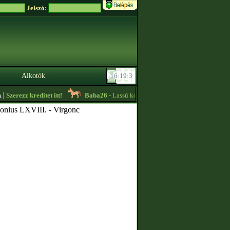
Jelszó:
Alkotók
zerezz kreditet itt!
Baba26
- Lassú körös edzőt keresek sürgősen!! -
08:30