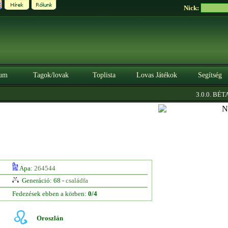
Nick:
um
Tagok/lovak
Toplista
Lovas Játékok
Segítség
|
3.0.0. BÉTA
S
Apa:
264544
Generáció: 68 -
családfa
Fedezések ebben a körben:
0/4
Oroszlán