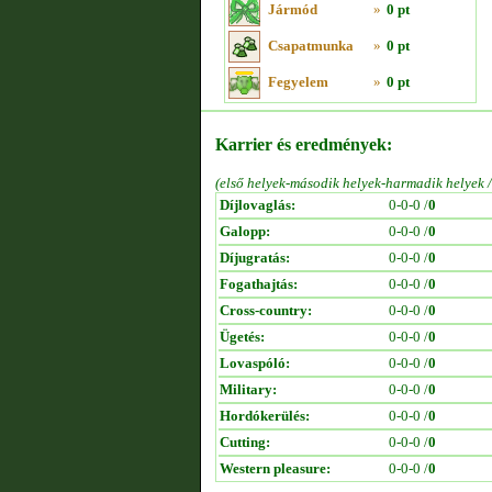
Jármód
»
0 pt
Csapatmunka
»
0 pt
Fegyelem
»
0 pt
Karrier és eredmények:
(első helyek-második helyek-harmadik helyek 
Díjlovaglás:
0-0-0 /
0
Galopp:
0-0-0 /
0
Díjugratás:
0-0-0 /
0
Fogathajtás:
0-0-0 /
0
Cross-country:
0-0-0 /
0
Ügetés:
0-0-0 /
0
Lovaspóló:
0-0-0 /
0
Military:
0-0-0 /
0
Hordókerülés:
0-0-0 /
0
Cutting:
0-0-0 /
0
Western pleasure:
0-0-0 /
0