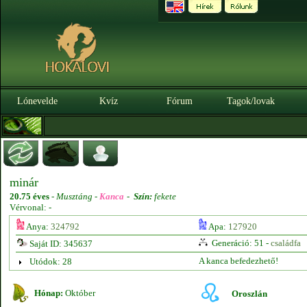
Lónevelde
Kvíz
Fórum
Tagok/lovak
minár
20.75 éves
-
Musztáng -
Kanca
-
Szín:
fekete
Vérvonal: -
Anya:
324792
Apa:
127920
Generáció: 51 -
családfa
Saját ID: 345637
A kanca befedezhető!
Utódok: 28
Hónap:
Október
Oroszlán