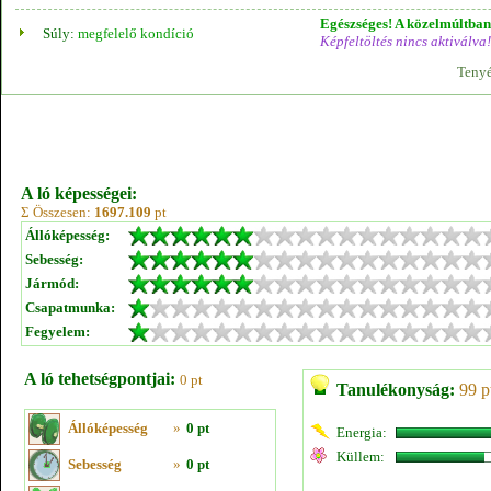
Egészséges! A közelmúltban 
Súly:
megfelelő kondíció
Képfeltöltés nincs aktiválva!
Tenyé
A ló képességei:
Σ Összesen:
1697.109
pt
Állóképesség:
Sebesség:
Jármód:
Csapatmunka:
Fegyelem:
A ló tehetségpontjai:
0 pt
Tanulékonyság:
99 p
Állóképesség
»
0 pt
Energia:
Küllem:
Sebesség
»
0 pt