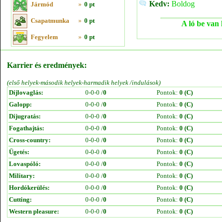
Kedv:
Boldog
Jármód
»
0 pt
Csapatmunka
»
0 pt
A ló be van 
Fegyelem
»
0 pt
Karrier és eredmények:
(első helyek-második helyek-harmadik helyek /indulások)
Díjlovaglás:
0-0-0 /
0
Pontok:
0 (C)
Galopp:
0-0-0 /
0
Pontok:
0 (C)
Díjugratás:
0-0-0 /
0
Pontok:
0 (C)
Fogathajtás:
0-0-0 /
0
Pontok:
0 (C)
Cross-country:
0-0-0 /
0
Pontok:
0 (C)
Ügetés:
0-0-0 /
0
Pontok:
0 (C)
Lovaspóló:
0-0-0 /
0
Pontok:
0 (C)
Military:
0-0-0 /
0
Pontok:
0 (C)
Hordókerülés:
0-0-0 /
0
Pontok:
0 (C)
Cutting:
0-0-0 /
0
Pontok:
0 (C)
Western pleasure:
0-0-0 /
0
Pontok:
0 (C)