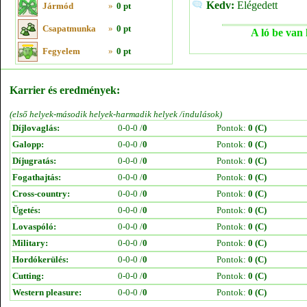
Kedv:
Elégedett
Jármód
»
0 pt
Csapatmunka
»
0 pt
A ló be van 
Fegyelem
»
0 pt
Karrier és eredmények:
(első helyek-második helyek-harmadik helyek /indulások)
Díjlovaglás:
0-0-0 /
0
Pontok:
0 (C)
Galopp:
0-0-0 /
0
Pontok:
0 (C)
Díjugratás:
0-0-0 /
0
Pontok:
0 (C)
Fogathajtás:
0-0-0 /
0
Pontok:
0 (C)
Cross-country:
0-0-0 /
0
Pontok:
0 (C)
Ügetés:
0-0-0 /
0
Pontok:
0 (C)
Lovaspóló:
0-0-0 /
0
Pontok:
0 (C)
Military:
0-0-0 /
0
Pontok:
0 (C)
Hordókerülés:
0-0-0 /
0
Pontok:
0 (C)
Cutting:
0-0-0 /
0
Pontok:
0 (C)
Western pleasure:
0-0-0 /
0
Pontok:
0 (C)