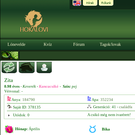
Lónevelde
Kvíz
Fórum
Tagok/lovak
Zita
0.98 éves
-
Keverék -
Kancacsikó
-
Szín:
pej
Vérvonal: -
Anya:
184790
Apa:
352234
Generáció: 41 -
családfa
Saját ID: 378135
A csikó még nem ivarérett!
Utódok: 0
Hónap:
Április
Bika