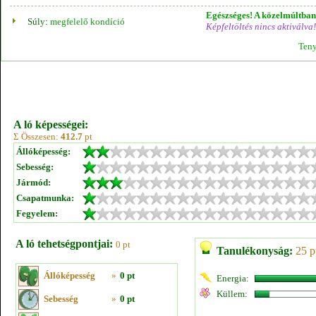
Egészséges! A közelmúltban 
Súly:
megfelelő kondíció
Képfeltöltés nincs aktiválva!
Teny
A ló képességei:
Σ Összesen:
412.7
pt
Állóképesség:
Sebesség:
Jármód:
Csapatmunka:
Fegyelem:
A ló tehetségpontjai:
0 pt
Tanulékonyság:
25 p
Állóképesség
»
0 pt
Energia:
Küllem:
Sebesség
»
0 pt