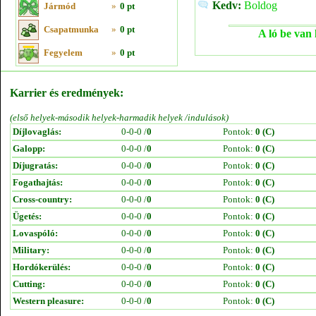
Kedv:
Boldog
Jármód
»
0 pt
Csapatmunka
»
0 pt
A ló be van 
Fegyelem
»
0 pt
Karrier és eredmények:
(első helyek-második helyek-harmadik helyek /indulások)
Díjlovaglás:
0-0-0 /
0
Pontok:
0 (C)
Galopp:
0-0-0 /
0
Pontok:
0 (C)
Díjugratás:
0-0-0 /
0
Pontok:
0 (C)
Fogathajtás:
0-0-0 /
0
Pontok:
0 (C)
Cross-country:
0-0-0 /
0
Pontok:
0 (C)
Ügetés:
0-0-0 /
0
Pontok:
0 (C)
Lovaspóló:
0-0-0 /
0
Pontok:
0 (C)
Military:
0-0-0 /
0
Pontok:
0 (C)
Hordókerülés:
0-0-0 /
0
Pontok:
0 (C)
Cutting:
0-0-0 /
0
Pontok:
0 (C)
Western pleasure:
0-0-0 /
0
Pontok:
0 (C)