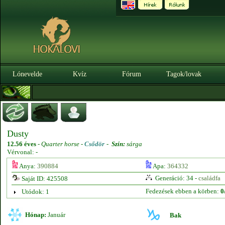
Lónevelde
Kvíz
Fórum
Tagok/lovak
Dusty
12.56 éves
-
Quarter horse -
Csődör
-
Szín:
sárga
Vérvonal: -
Anya:
390884
Apa:
364332
Generáció: 34 -
családfa
Saját ID: 425508
Fedezések ebben a körben:
0
Utódok: 1
Hónap:
Január
Bak