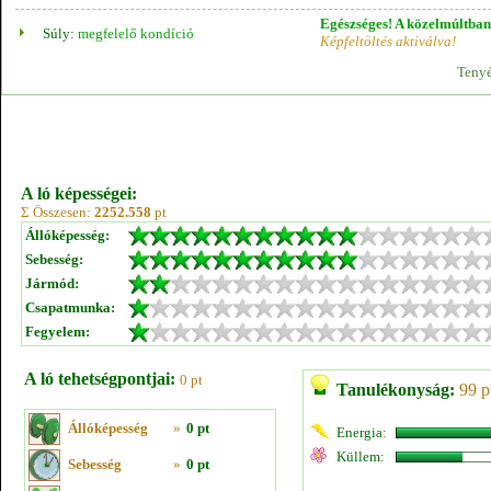
Egészséges! A közelmúltban 
Súly:
megfelelő kondíció
Képfeltöltés aktiválva!
Tenyé
A ló képességei:
Σ Összesen:
2252.558
pt
Állóképesség:
Sebesség:
Jármód:
Csapatmunka:
Fegyelem:
A ló tehetségpontjai:
0 pt
Tanulékonyság:
99 p
Állóképesség
»
0 pt
Energia:
Küllem:
Sebesség
»
0 pt