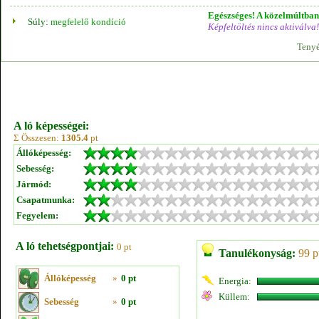
Egészséges! A közelmúltban 
Súly:
megfelelő kondíció
Képfeltöltés nincs aktiválva!
Tenyé
A ló képességei:
Σ Összesen:
1305.4
pt
Állóképesség:
Sebesség:
Jármód:
Csapatmunka:
Fegyelem:
A ló tehetségpontjai:
0 pt
Tanulékonyság:
99 p
Állóképesség
»
0 pt
Energia:
Küllem:
Sebesség
»
0 pt