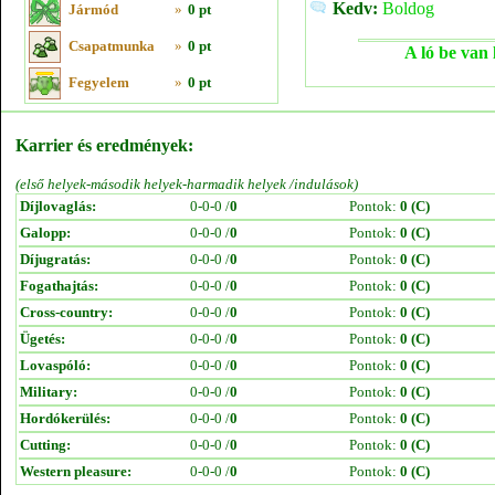
Kedv:
Boldog
Jármód
»
0 pt
Csapatmunka
»
0 pt
A ló be van 
Fegyelem
»
0 pt
Karrier és eredmények:
(első helyek-második helyek-harmadik helyek /indulások)
Díjlovaglás:
0-0-0 /
0
Pontok:
0 (C)
Galopp:
0-0-0 /
0
Pontok:
0 (C)
Díjugratás:
0-0-0 /
0
Pontok:
0 (C)
Fogathajtás:
0-0-0 /
0
Pontok:
0 (C)
Cross-country:
0-0-0 /
0
Pontok:
0 (C)
Ügetés:
0-0-0 /
0
Pontok:
0 (C)
Lovaspóló:
0-0-0 /
0
Pontok:
0 (C)
Military:
0-0-0 /
0
Pontok:
0 (C)
Hordókerülés:
0-0-0 /
0
Pontok:
0 (C)
Cutting:
0-0-0 /
0
Pontok:
0 (C)
Western pleasure:
0-0-0 /
0
Pontok:
0 (C)