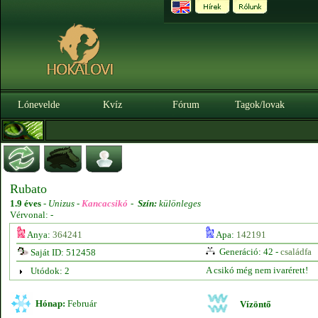
Lónevelde
Kvíz
Fórum
Tagok/lovak
Rubato
1.9 éves
-
Unizus -
Kancacsikó
-
Szín:
különleges
Vérvonal: -
Anya:
364241
Apa:
142191
Generáció: 42 -
családfa
Saját ID: 512458
A csikó még nem ivarérett!
Utódok: 2
Hónap:
Február
Vízöntő