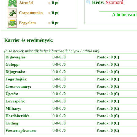
Kedv:
Szomorú
Jármód
»
0 pt
Csapatmunka
»
0 pt
A ló be van 
Fegyelem
»
0 pt
Karrier és eredmények:
(első helyek-második helyek-harmadik helyek /indulások)
Díjlovaglás:
0-0-0 /
0
Pontok:
0 (C)
Galopp:
0-0-0 /
0
Pontok:
0 (C)
Díjugratás:
0-0-0 /
0
Pontok:
0 (C)
Fogathajtás:
0-0-0 /
0
Pontok:
0 (C)
Cross-country:
0-0-0 /
0
Pontok:
0 (C)
Ügetés:
0-0-0 /
0
Pontok:
0 (C)
Lovaspóló:
0-0-0 /
0
Pontok:
0 (C)
Military:
0-0-0 /
0
Pontok:
0 (C)
Hordókerülés:
0-0-0 /
0
Pontok:
0 (C)
Cutting:
0-0-0 /
0
Pontok:
0 (C)
Western pleasure:
0-0-0 /
0
Pontok:
0 (C)