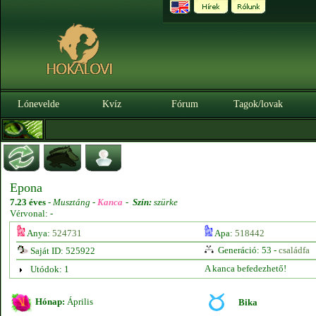
Lónevelde
Kvíz
Fórum
Tagok/lovak
Epona
7.23 éves
-
Musztáng -
Kanca
-
Szín:
szürke
Vérvonal: -
Anya:
524731
Apa:
518442
Generáció: 53 -
családfa
Saját ID: 525922
A kanca befedezhető!
Utódok: 1
Hónap:
Április
Bika