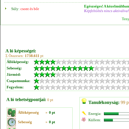
Egészséges! A közelmúltban 
Súly:
csont és bőr
Képfeltöltés nincs aktiválva!
Teny
A ló képességei:
Σ Összesen:
1738.611
pt
Állóképesség:
Sebesség:
Jármód:
Csapatmunka:
Fegyelem:
A ló tehetségpontjai:
0 pt
Tanulékonyság:
99 p
Állóképesség
»
0 pt
Energia:
Küllem:
Sebesség
»
0 pt