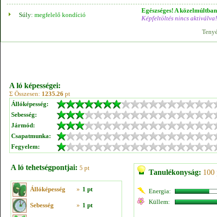
Egészséges! A közelmúltban 
Súly:
megfelelő kondíció
Képfeltöltés nincs aktiválva!
Tenyé
A ló képességei:
Σ Összesen:
1235.26
pt
Állóképesség:
Sebesség:
Jármód:
Csapatmunka:
Fegyelem:
A ló tehetségpontjai:
5 pt
Tanulékonyság:
100 
Állóképesség
»
1 pt
Energia:
Küllem:
Sebesség
»
1 pt