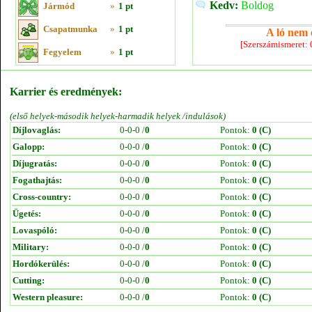
Kedv:
Boldog
Jármód
»
1 pt
Csapatmunka
»
1 pt
A ló nem e
[Szerszámismeret:
Fegyelem
»
1 pt
Karrier és eredmények:
(első helyek-második helyek-harmadik helyek /indulások)
Díjlovaglás:
0-0-0 /
0
Pontok:
0 (C)
Galopp:
0-0-0 /
0
Pontok:
0 (C)
Díjugratás:
0-0-0 /
0
Pontok:
0 (C)
Fogathajtás:
0-0-0 /
0
Pontok:
0 (C)
Cross-country:
0-0-0 /
0
Pontok:
0 (C)
Ügetés:
0-0-0 /
0
Pontok:
0 (C)
Lovaspóló:
0-0-0 /
0
Pontok:
0 (C)
Military:
0-0-0 /
0
Pontok:
0 (C)
Hordókerülés:
0-0-0 /
0
Pontok:
0 (C)
Cutting:
0-0-0 /
0
Pontok:
0 (C)
Western pleasure:
0-0-0 /
0
Pontok:
0 (C)