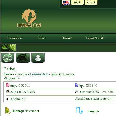
Lónevelde
Kvíz
Fórum
Tagok/lovak
Csikaj
0 éves
-
Chraspa -
Csődörcsikó
-
Szín:
különleges
Vérvonal: -
Anya:
362911
Apa:
580340
Generáció: 57 -
családfa
Saját ID: 593403
A csikó még nem ivarérett!
Utódok: 0
Hónap:
November
Skorpió