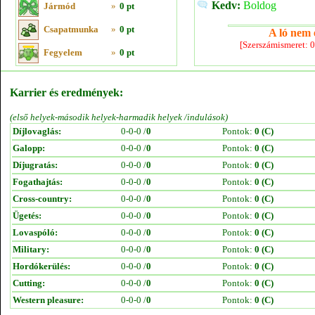
Kedv:
Boldog
Jármód
»
0 pt
Csapatmunka
»
0 pt
A ló nem e
[Szerszámismeret: 
Fegyelem
»
0 pt
Karrier és eredmények:
(első helyek-második helyek-harmadik helyek /indulások)
Díjlovaglás:
0-0-0 /
0
Pontok:
0 (C)
Galopp:
0-0-0 /
0
Pontok:
0 (C)
Díjugratás:
0-0-0 /
0
Pontok:
0 (C)
Fogathajtás:
0-0-0 /
0
Pontok:
0 (C)
Cross-country:
0-0-0 /
0
Pontok:
0 (C)
Ügetés:
0-0-0 /
0
Pontok:
0 (C)
Lovaspóló:
0-0-0 /
0
Pontok:
0 (C)
Military:
0-0-0 /
0
Pontok:
0 (C)
Hordókerülés:
0-0-0 /
0
Pontok:
0 (C)
Cutting:
0-0-0 /
0
Pontok:
0 (C)
Western pleasure:
0-0-0 /
0
Pontok:
0 (C)