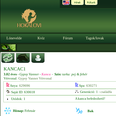
Lónevelde
Kvíz
Fórum
Tagok/lovak
KANCAC1
3.02 éves
-
Gypsy Vanner -
Kanca
-
Szín:
tarka: pej & fehér
Vérvonal:
Gypsy Vanner Vérvonal
Anya:
629696
Apa:
630271
Generáció: 1 -
családfa
Saját ID: 630618
A kanca befedezhető!
Utódok: 1
Hónap:
Február
Bak