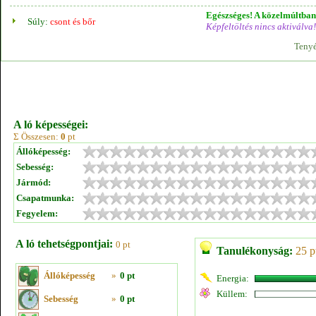
Egészséges! A közelmúltban 
Súly:
csont és bőr
Képfeltöltés nincs aktiválva!
Tenyé
A ló képességei:
Σ Összesen:
0
pt
Állóképesség:
Sebesség:
Jármód:
Csapatmunka:
Fegyelem:
A ló tehetségpontjai:
0 pt
Tanulékonyság:
25 p
Állóképesség
»
0 pt
Energia:
Küllem:
Sebesség
»
0 pt