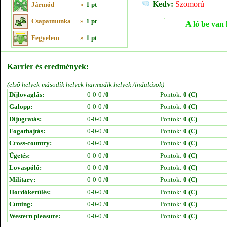
Kedv:
Szomorú
Jármód
»
1 pt
Csapatmunka
»
1 pt
A ló be van 
Fegyelem
»
1 pt
Karrier és eredmények:
(első helyek-második helyek-harmadik helyek /indulások)
Díjlovaglás:
0-0-0 /
0
Pontok:
0 (C)
Galopp:
0-0-0 /
0
Pontok:
0 (C)
Díjugratás:
0-0-0 /
0
Pontok:
0 (C)
Fogathajtás:
0-0-0 /
0
Pontok:
0 (C)
Cross-country:
0-0-0 /
0
Pontok:
0 (C)
Ügetés:
0-0-0 /
0
Pontok:
0 (C)
Lovaspóló:
0-0-0 /
0
Pontok:
0 (C)
Military:
0-0-0 /
0
Pontok:
0 (C)
Hordókerülés:
0-0-0 /
0
Pontok:
0 (C)
Cutting:
0-0-0 /
0
Pontok:
0 (C)
Western pleasure:
0-0-0 /
0
Pontok:
0 (C)