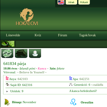
Lónevelde
Kvíz
Fórum
Tagok/lovak
641834 párja
10.06 éves
-
Izlandi póni -
Kanca
-
Szín:
fekete
Vérvonal:
~ Believe In Yourself ~
Anya:
642103
Apa:
642251
Generáció: 6 -
családfa
Saját ID: 642316
A kanca befedezhető!
Utódok: 9
Hónap:
November
Oroszlán