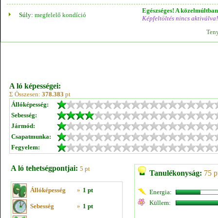
Egészséges! A közelmúltban 
Súly:
megfelelő kondíció
Képfeltöltés nincs aktiválva!
Teny
A ló képességei:
Σ Összesen:
378.383
pt
Állóképesség:
Sebesség:
Jármód:
Csapatmunka:
Fegyelem:
A ló tehetségpontjai:
5 pt
Tanulékonyság:
75 p
Állóképesség
»
1 pt
Energia:
Küllem:
Sebesség
»
1 pt