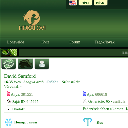
Lónevelde
Kvíz
Fórum
Tagok/lovak
3.0.0
David Samford
16.35 éves
-
Shagya-arab -
Csődör
-
Szín:
szürke
Vérvonal: -
Anya:
391551
Apa:
606618
Generáció: 65 -
családfa
Saját ID: 645665
Fedezések ebben a körben:
1
Utódok: 1
Hónap:
Január
Kos