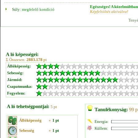
Egészséges! A közelmúltban 
Súly:
megfelelő kondíció
Képfeltöltés aktiválva!
Tenyé
A ló képességei:
Σ Összesen:
2883.178
pt
Állóképesség:
Sebesség:
Jármód:
Csapatmunka:
Fegyelem:
A ló tehetségpontjai:
5 pt
Tanulékonyság:
99 p
Állóképesség
»
1 pt
Energia:
Küllem:
Sebesség
»
1 pt