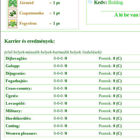
Kedv:
Boldog
Jármód
»
1 pt
Csapatmunka
»
1 pt
A ló be van 
Fegyelem
»
1 pt
Karrier és eredmények:
(első helyek-második helyek-harmadik helyek /indulások)
Díjlovaglás:
0-0-0 /
0
Pontok:
0 (C)
Galopp:
0-0-0 /
0
Pontok:
0 (C)
Díjugratás:
0-0-0 /
0
Pontok:
0 (C)
Fogathajtás:
0-0-0 /
0
Pontok:
0 (C)
Cross-country:
0-0-0 /
0
Pontok:
0 (C)
Ügetés:
0-0-0 /
0
Pontok:
0 (C)
Lovaspóló:
0-0-0 /
0
Pontok:
0 (C)
Military:
0-0-0 /
0
Pontok:
0 (C)
Hordókerülés:
0-0-0 /
0
Pontok:
0 (C)
Cutting:
0-0-0 /
0
Pontok:
0 (C)
Western pleasure:
0-0-0 /
0
Pontok:
0 (C)