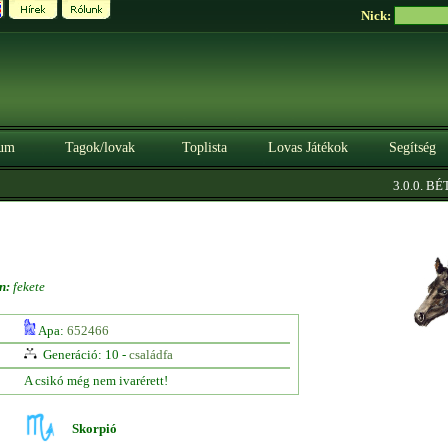
Nick:
um
Tagok/lovak
Toplista
Lovas Játékok
Segítség
3.0.0. BÉTA
n:
fekete
Apa:
652466
Generáció: 10 -
családfa
A csikó még nem ivarérett!
Skorpió