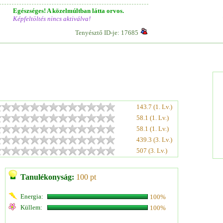
Egészséges! A közelmúltban látta orvos.
Képfeltöltés nincs aktiválva!
Tenyésztő ID-je: 17685
143.7 (1. Lv.)
58.1 (1. Lv.)
58.1 (1. Lv.)
439.3 (3. Lv.)
507 (3. Lv.)
Tanulékonyság:
100 pt
Energia:
100%
Küllem:
100%