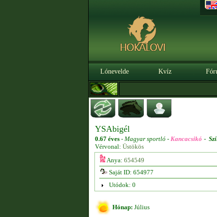
Lónevelde
Kvíz
Fór
YSAbigél
0.67 éves
-
Magyar sportló -
Kancacsikó
-
Szí
Vérvonal:
Üstökös
Anya:
654549
Saját ID: 654977
Utódok: 0
Hónap:
Július