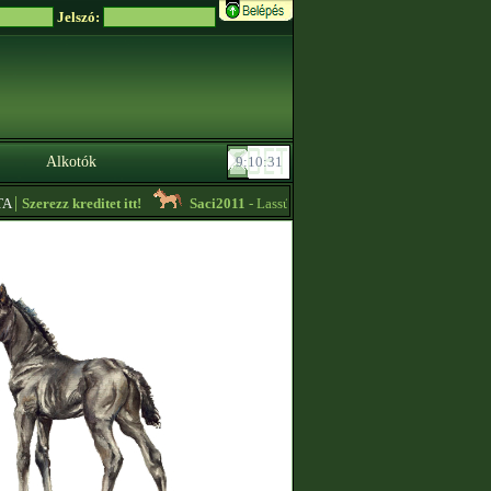
Jelszó:
Alkotók
|
Szerezz kreditet itt!
Saci2011
- Lassúkörös edzést vállalok, további inform