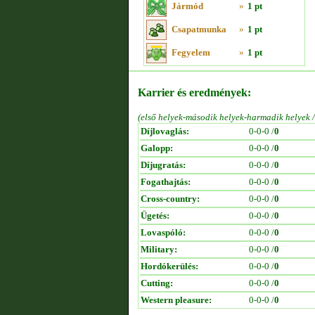
Jármód
»
1 pt
Csapatmunka
»
1 pt
Fegyelem
»
1 pt
Karrier és eredmények:
(első helyek-második helyek-harmadik helyek 
Díjlovaglás:
0-0-0 /
0
Galopp:
0-0-0 /
0
Díjugratás:
0-0-0 /
0
Fogathajtás:
0-0-0 /
0
Cross-country:
0-0-0 /
0
Ügetés:
0-0-0 /
0
Lovaspóló:
0-0-0 /
0
Military:
0-0-0 /
0
Hordókerülés:
0-0-0 /
0
Cutting:
0-0-0 /
0
Western pleasure:
0-0-0 /
0