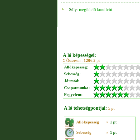
Súly:
megfelelő kondíció
A ló képességei:
Σ Összesen:
1206.2
pt
Állóképesség:
Sebesség:
Jármód:
Csapatmunka:
Fegyelem:
A ló tehetségpontjai:
5 pt
Állóképesség
»
1 pt
Sebesség
»
1 pt