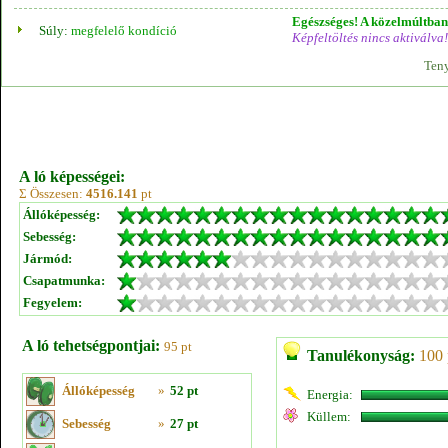
Egészséges! A közelmúltban 
Súly:
megfelelő kondíció
Képfeltöltés nincs aktiválva!
Teny
A ló képességei:
Σ Összesen:
4516.141
pt
Állóképesség:
Sebesség:
Jármód:
Csapatmunka:
Fegyelem:
A ló tehetségpontjai:
95 pt
Tanulékonyság:
100 
Állóképesség
»
52 pt
Energia:
Küllem:
Sebesség
»
27 pt