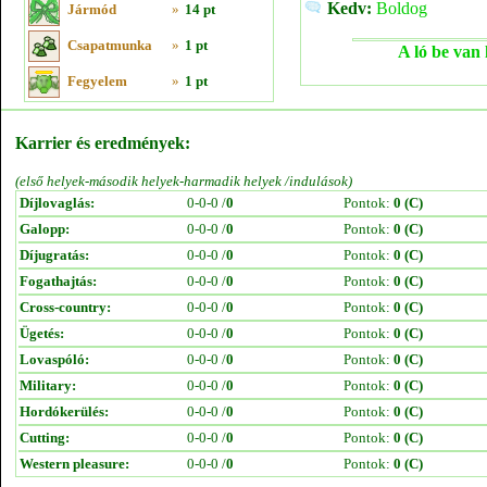
Kedv:
Boldog
Jármód
»
14 pt
Csapatmunka
»
1 pt
A ló be van 
Fegyelem
»
1 pt
Karrier és eredmények:
(első helyek-második helyek-harmadik helyek /indulások)
Díjlovaglás:
0-0-0 /
0
Pontok:
0 (C)
Galopp:
0-0-0 /
0
Pontok:
0 (C)
Díjugratás:
0-0-0 /
0
Pontok:
0 (C)
Fogathajtás:
0-0-0 /
0
Pontok:
0 (C)
Cross-country:
0-0-0 /
0
Pontok:
0 (C)
Ügetés:
0-0-0 /
0
Pontok:
0 (C)
Lovaspóló:
0-0-0 /
0
Pontok:
0 (C)
Military:
0-0-0 /
0
Pontok:
0 (C)
Hordókerülés:
0-0-0 /
0
Pontok:
0 (C)
Cutting:
0-0-0 /
0
Pontok:
0 (C)
Western pleasure:
0-0-0 /
0
Pontok:
0 (C)