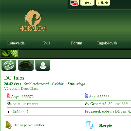
Lónevelde
Kvíz
Fórum
Tagok/lovak
DC Talos
28.42 éves
-
Svéd melegvérű -
Csődör
-
Szín:
sárga
Vérvonal:
Deus Class
Anya:
655572
Apa:
655583
Generáció: 39 -
családfa
Saját ID: 657660
Fedezések ebben a körben:
0
Utódok: 7
Hónap:
November
Skorpió