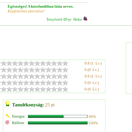
Egészséges! A közelmúltban látta orvos.
Képfeltöltés aktiválva!
Tenyésztő ID-je: Hoka
9.8 (1. Lv.)
0 (0. Lv.)
9.9 (1. Lv.)
0 (0. Lv.)
0 (0. Lv.)
Tanulékonyság:
25 pt
Energia:
60%
Küllem:
100%