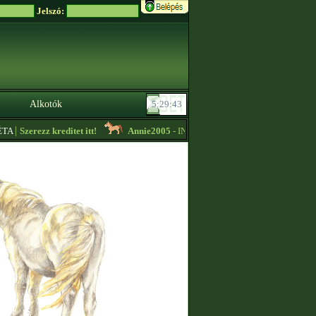
Jelszó:
Alkotók
|
A
Szerezz kreditet itt!
Annie2005
- INGYEN LOVAK KEZDŐKNEK -
13:3