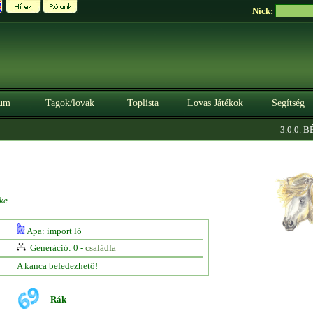
Nick:
um
Tagok/lovak
Toplista
Lovas Játékok
Segítség
3.0.0. BÉT
ke
Apa: import ló
Generáció: 0 -
családfa
A kanca befedezhető!
Rák