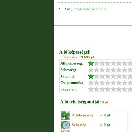
Súly:
megfelelő kondíció
A ló képességei:
Σ Összesen:
19.695
pt
Állóképesség:
Sebesség:
Jármód:
Csapatmunka:
Fegyelem:
A ló tehetségpontjai:
0 pt
Állóképesség
»
0 pt
Sebesség
»
0 pt