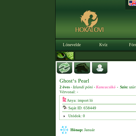
Lónevelde
Kvíz
Fór
Ghost‘s Pearl
2 éves
-
Izlandi póni -
Kancacsikó
-
Szín:
szür
Vérvonal: -
Anya: import ló
Saját ID: 658449
Utódok: 0
Hónap:
Január