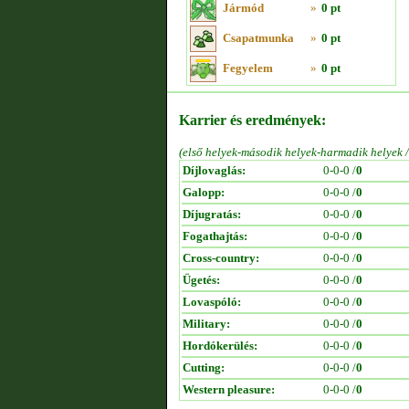
Jármód
»
0 pt
Csapatmunka
»
0 pt
Fegyelem
»
0 pt
Karrier és eredmények:
(első helyek-második helyek-harmadik helyek 
Díjlovaglás:
0-0-0 /
0
Galopp:
0-0-0 /
0
Díjugratás:
0-0-0 /
0
Fogathajtás:
0-0-0 /
0
Cross-country:
0-0-0 /
0
Ügetés:
0-0-0 /
0
Lovaspóló:
0-0-0 /
0
Military:
0-0-0 /
0
Hordókerülés:
0-0-0 /
0
Cutting:
0-0-0 /
0
Western pleasure:
0-0-0 /
0