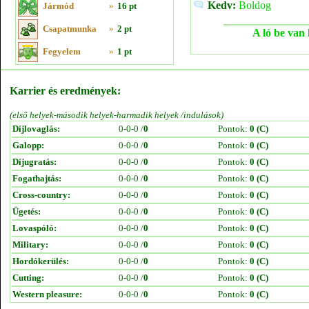
Kedv:
Boldog
Jármód
»
16 pt
Csapatmunka
»
2 pt
A ló be van 
Fegyelem
»
1 pt
Karrier és eredmények:
(első helyek-második helyek-harmadik helyek /indulások)
Díjlovaglás:
0-0-0 /
0
Pontok:
0 (C)
Galopp:
0-0-0 /
0
Pontok:
0 (C)
Díjugratás:
0-0-0 /
0
Pontok:
0 (C)
Fogathajtás:
0-0-0 /
0
Pontok:
0 (C)
Cross-country:
0-0-0 /
0
Pontok:
0 (C)
Ügetés:
0-0-0 /
0
Pontok:
0 (C)
Lovaspóló:
0-0-0 /
0
Pontok:
0 (C)
Military:
0-0-0 /
0
Pontok:
0 (C)
Hordókerülés:
0-0-0 /
0
Pontok:
0 (C)
Cutting:
0-0-0 /
0
Pontok:
0 (C)
Western pleasure:
0-0-0 /
0
Pontok:
0 (C)