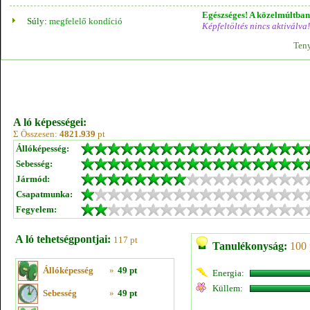
Egészséges! A közelmúltban 
Súly:
megfelelő kondíció
Képfeltöltés nincs aktiválva!
Teny
A ló képességei:
Σ Összesen:
4821.939
pt
Állóképesség:
Sebesség:
Jármód:
Csapatmunka:
Fegyelem:
A ló tehetségpontjai:
117 pt
Tanulékonyság:
100 
Állóképesség
»
49 pt
Energia:
Küllem:
Sebesség
»
49 pt