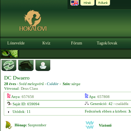
Lónevelde
Kvíz
Fórum
Tagok/lovak
DC Dwaero
28 éves
-
Svéd melegvérű -
Csődör
-
Szín:
sárga
Vérvonal:
Deus Class
Anya:
657658
Apa:
657808
Generáció: 42 -
családfa
Saját ID: 659094
Fedezések ebben a körben:
3
Utódok: 11
Hónap:
Szeptember
Vízöntő