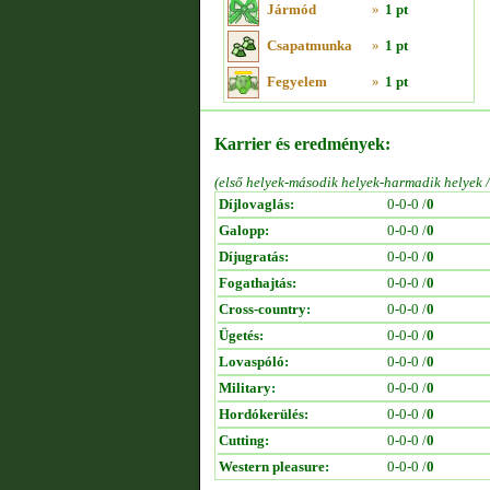
Jármód
»
1 pt
Csapatmunka
»
1 pt
Fegyelem
»
1 pt
Karrier és eredmények:
(első helyek-második helyek-harmadik helyek 
Díjlovaglás:
0-0-0 /
0
Galopp:
0-0-0 /
0
Díjugratás:
0-0-0 /
0
Fogathajtás:
0-0-0 /
0
Cross-country:
0-0-0 /
0
Ügetés:
0-0-0 /
0
Lovaspóló:
0-0-0 /
0
Military:
0-0-0 /
0
Hordókerülés:
0-0-0 /
0
Cutting:
0-0-0 /
0
Western pleasure:
0-0-0 /
0