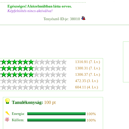
Egészséges! A közelmúltban látta orvos.
Képfeltöltés nincs aktiválva!
Tenyésztő ID-je: 38010
1316.91 (7. Lv.)
1300.31 (7. Lv.)
1306.37 (7. Lv.)
472.35 (3. Lv.)
604.11 (4. Lv.)
Tanulékonyság:
100 pt
Energia:
100%
Küllem:
100%