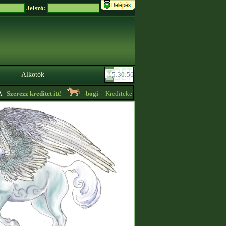
Jelszó:
Alkotók
Szerezz kreditet itt!
-bogi-
- Krediteket keresek! -
03:37
CitromEm