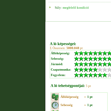
Súly:
megfelelő kondíció
A ló képességei:
Σ Összesen:
5000.048
pt
Állóképesség:
Sebesség:
Jármód:
Csapatmunka:
Fegyelem:
A ló tehetségpontjai:
5 pt
Állóképesség
»
1 pt
Sebesség
»
1 pt