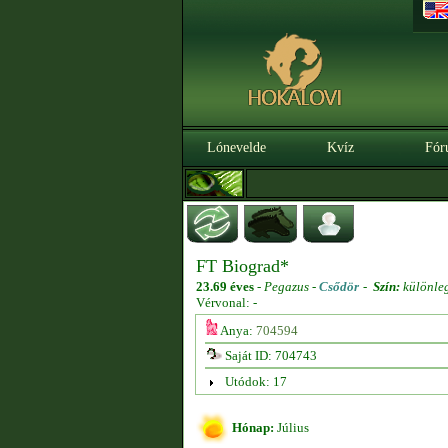
Lónevelde
Kvíz
Fór
FT Biograd*
23.69 éves
-
Pegazus -
Csődör
-
Szín:
különle
Vérvonal: -
Anya:
704594
Saját ID: 704743
Utódok: 17
Hónap:
Július