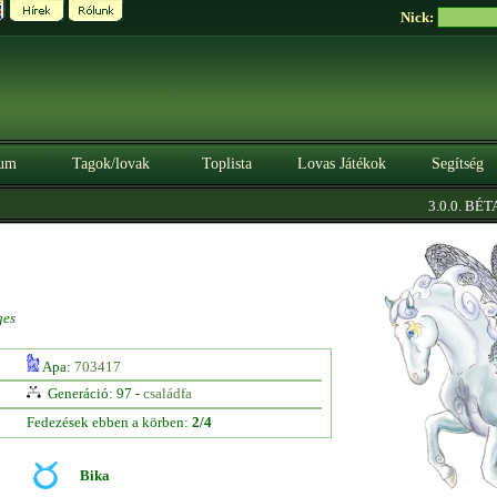
Nick:
um
Tagok/lovak
Toplista
Lovas Játékok
Segítség
|
3.0.0. BÉTA
ges
Apa:
703417
Generáció: 97 -
családfa
Fedezések ebben a körben:
2/4
Bika