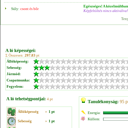
Egészséges! A közelmúltban 
Súly:
csont és bőr
Képfeltöltés nincs aktiválva!
Teny
A ló képességei:
Σ Összesen:
297.83
pt
Állóképesség:
Sebesség:
Jármód:
Csapatmunka:
Fegyelem:
A ló tehetségpontjai:
4 pt
Tanulékonyság:
95 p
Állóképesség
»
1 pt
Energia:
Küllem:
Sebesség
»
1 pt