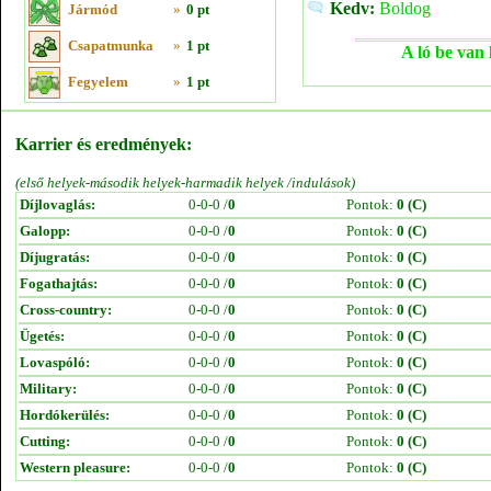
Kedv:
Boldog
Jármód
»
0 pt
Csapatmunka
»
1 pt
A ló be van 
Fegyelem
»
1 pt
Karrier és eredmények:
(első helyek-második helyek-harmadik helyek /indulások)
Díjlovaglás:
0-0-0 /
0
Pontok:
0 (C)
Galopp:
0-0-0 /
0
Pontok:
0 (C)
Díjugratás:
0-0-0 /
0
Pontok:
0 (C)
Fogathajtás:
0-0-0 /
0
Pontok:
0 (C)
Cross-country:
0-0-0 /
0
Pontok:
0 (C)
Ügetés:
0-0-0 /
0
Pontok:
0 (C)
Lovaspóló:
0-0-0 /
0
Pontok:
0 (C)
Military:
0-0-0 /
0
Pontok:
0 (C)
Hordókerülés:
0-0-0 /
0
Pontok:
0 (C)
Cutting:
0-0-0 /
0
Pontok:
0 (C)
Western pleasure:
0-0-0 /
0
Pontok:
0 (C)