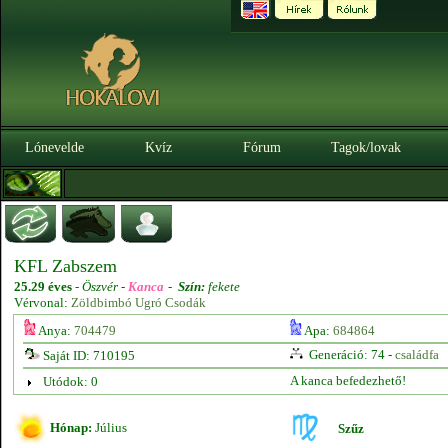
Lónevelde
Kvíz
Fórum
Tagok/lovak
KFL Zabszem
25.29 éves
-
Öszvér -
Kanca
-
Szín:
fekete
Vérvonal:
Zöldbimbó Ugró Csodák
Anya:
704479
Apa:
684864
Generáció: 74 -
családfa
Saját ID: 710195
A kanca befedezhető!
Utódok: 0
Hónap:
Július
Szűz