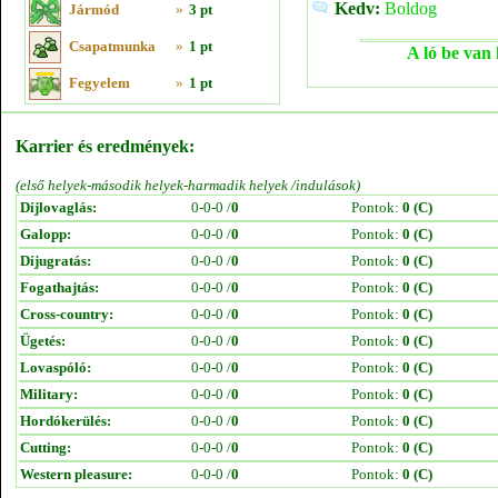
Kedv:
Boldog
Jármód
»
3 pt
Csapatmunka
»
1 pt
A ló be van 
Fegyelem
»
1 pt
Karrier és eredmények:
(első helyek-második helyek-harmadik helyek /indulások)
Díjlovaglás:
0-0-0 /
0
Pontok:
0 (C)
Galopp:
0-0-0 /
0
Pontok:
0 (C)
Díjugratás:
0-0-0 /
0
Pontok:
0 (C)
Fogathajtás:
0-0-0 /
0
Pontok:
0 (C)
Cross-country:
0-0-0 /
0
Pontok:
0 (C)
Ügetés:
0-0-0 /
0
Pontok:
0 (C)
Lovaspóló:
0-0-0 /
0
Pontok:
0 (C)
Military:
0-0-0 /
0
Pontok:
0 (C)
Hordókerülés:
0-0-0 /
0
Pontok:
0 (C)
Cutting:
0-0-0 /
0
Pontok:
0 (C)
Western pleasure:
0-0-0 /
0
Pontok:
0 (C)