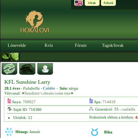
Lónevelde
Kvíz
Fórum
Tagok/lovak
KFL Sunshine Larry
28.1 éves
-
Falabella -
Csődör
-
Szín:
sárga
Vérvonal:
♥Sunshine‘s dream come true♥
Anya:
708927
Apa:
714418
Generáció: 55 -
családfa
Saját ID: 716380
Fedezések ebben a körben:
4
Utódok: 12
Hónap:
Január
Bika