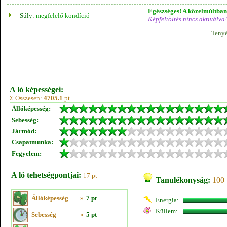
Egészséges! A közelmúltban 
Súly:
megfelelő kondíció
Képfeltöltés nincs aktiválva!
Tenyé
A ló képességei:
Σ Összesen:
4705.1
pt
Állóképesség:
Sebesség:
Jármód:
Csapatmunka:
Fegyelem:
A ló tehetségpontjai:
17 pt
Tanulékonyság:
100 
Állóképesség
»
7 pt
Energia:
Küllem:
Sebesség
»
5 pt