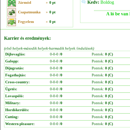
Kedv:
Boldog
Jármód
»
0 pt
Csapatmunka
»
0 pt
A ló be van 
Fegyelem
»
0 pt
Karrier és eredmények:
(első helyek-második helyek-harmadik helyek /indulások)
Díjlovaglás:
0-0-0 /
0
Pontok:
0 (C)
Galopp:
0-0-0 /
0
Pontok:
0 (C)
Díjugratás:
0-0-0 /
0
Pontok:
0 (C)
Fogathajtás:
0-0-0 /
0
Pontok:
0 (C)
Cross-country:
0-0-0 /
0
Pontok:
0 (C)
Ügetés:
0-0-0 /
0
Pontok:
0 (C)
Lovaspóló:
0-0-0 /
0
Pontok:
0 (C)
Military:
0-0-0 /
0
Pontok:
0 (C)
Hordókerülés:
0-0-0 /
0
Pontok:
0 (C)
Cutting:
0-0-0 /
0
Pontok:
0 (C)
Western pleasure:
0-0-0 /
0
Pontok:
0 (C)