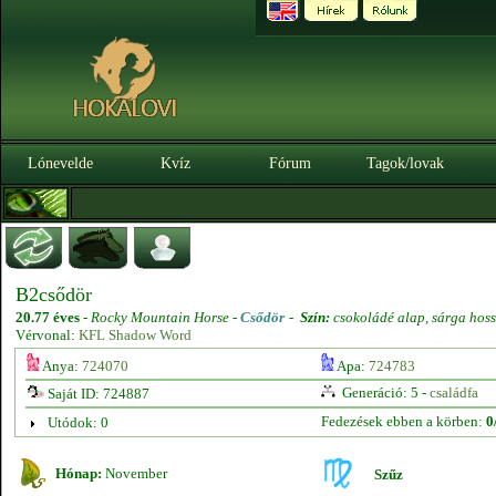
Lónevelde
Kvíz
Fórum
Tagok/lovak
B2csődör
20.77 éves
-
Rocky Mountain Horse -
Csődör
-
Szín:
csokoládé alap, sárga hoss
Vérvonal:
KFL Shadow Word
Anya:
724070
Apa:
724783
Generáció: 5 -
családfa
Saját ID: 724887
Fedezések ebben a körben:
0
Utódok: 0
Hónap:
November
Szűz