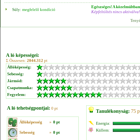
Egészséges! A közelmúltban 
Súly:
megfelelő kondíció
Képfeltöltés nincs aktiválva!
Tenyé
A ló képességei:
Σ Összesen:
2044.312
pt
Állóképesség:
Sebesség:
Jármód:
Csapatmunka:
Fegyelem:
A ló tehetségpontjai:
0 pt
Tanulékonyság:
75 p
Állóképesség
»
0 pt
Energia:
Küllem:
Sebesség
»
0 pt