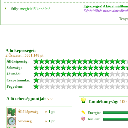
Egészséges! A közelmúltban 
Súly:
megfelelő kondíció
Képfeltöltés nincs aktiválva!
Tenyé
A ló képességei:
Σ Összesen:
5001.148
pt
Állóképesség:
Sebesség:
Jármód:
Csapatmunka:
Fegyelem:
A ló tehetségpontjai:
5 pt
Tanulékonyság:
100 
Állóképesség
»
1 pt
Energia:
Küllem:
Sebesség
»
1 pt