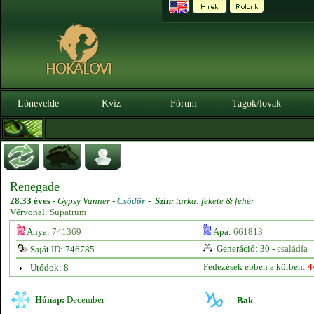
Lónevelde
Kvíz
Fórum
Tagok/lovak
Renegade
28.33 éves
-
Gypsy Vanner -
Csődör
-
Szín:
tarka: fekete & fehér
Vérvonal:
Supatrum
Anya:
741369
Apa:
661813
Generáció: 30 -
családfa
Saját ID: 746785
Fedezések ebben a körben:
4
Utódok: 8
Hónap:
December
Bak