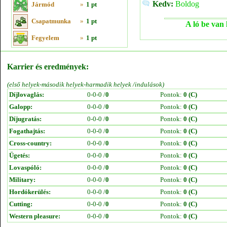
Kedv:
Boldog
Jármód
»
1 pt
Csapatmunka
»
1 pt
A ló be van 
Fegyelem
»
1 pt
Karrier és eredmények:
(első helyek-második helyek-harmadik helyek /indulások)
Díjlovaglás:
0-0-0 /
0
Pontok:
0 (C)
Galopp:
0-0-0 /
0
Pontok:
0 (C)
Díjugratás:
0-0-0 /
0
Pontok:
0 (C)
Fogathajtás:
0-0-0 /
0
Pontok:
0 (C)
Cross-country:
0-0-0 /
0
Pontok:
0 (C)
Ügetés:
0-0-0 /
0
Pontok:
0 (C)
Lovaspóló:
0-0-0 /
0
Pontok:
0 (C)
Military:
0-0-0 /
0
Pontok:
0 (C)
Hordókerülés:
0-0-0 /
0
Pontok:
0 (C)
Cutting:
0-0-0 /
0
Pontok:
0 (C)
Western pleasure:
0-0-0 /
0
Pontok:
0 (C)