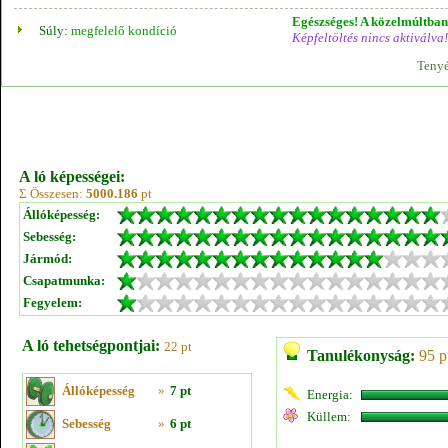
Egészséges! A közelmúltban 
Súly:
megfelelő kondíció
Képfeltöltés nincs aktiválva!
Tenyé
A ló képességei:
Σ Összesen:
5000.186
pt
Állóképesség:
Sebesség:
Jármód:
Csapatmunka:
Fegyelem:
A ló tehetségpontjai:
22 pt
Tanulékonyság:
95 p
Állóképesség
»
7 pt
Energia:
Küllem:
Sebesség
»
6 pt