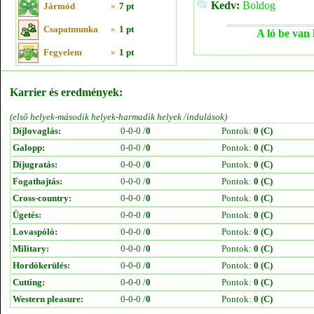
Kedv:
Boldog
Jármód
»
7 pt
Csapatmunka
»
1 pt
A ló be van 
Fegyelem
»
1 pt
Karrier és eredmények:
(első helyek-második helyek-harmadik helyek /indulások)
Díjlovaglás:
0-0-0 /
0
Pontok:
0 (C)
Galopp:
0-0-0 /
0
Pontok:
0 (C)
Díjugratás:
0-0-0 /
0
Pontok:
0 (C)
Fogathajtás:
0-0-0 /
0
Pontok:
0 (C)
Cross-country:
0-0-0 /
0
Pontok:
0 (C)
Ügetés:
0-0-0 /
0
Pontok:
0 (C)
Lovaspóló:
0-0-0 /
0
Pontok:
0 (C)
Military:
0-0-0 /
0
Pontok:
0 (C)
Hordókerülés:
0-0-0 /
0
Pontok:
0 (C)
Cutting:
0-0-0 /
0
Pontok:
0 (C)
Western pleasure:
0-0-0 /
0
Pontok:
0 (C)