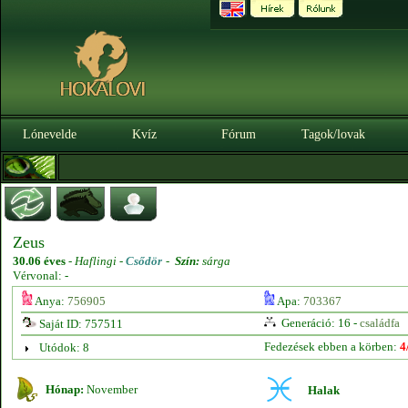
Lónevelde
Kvíz
Fórum
Tagok/lovak
Zeus
30.06 éves
-
Haflingi -
Csődör
-
Szín:
sárga
Vérvonal: -
Anya:
756905
Apa:
703367
Generáció: 16 -
családfa
Saját ID: 757511
Fedezések ebben a körben:
4
Utódok: 8
Hónap:
November
Halak