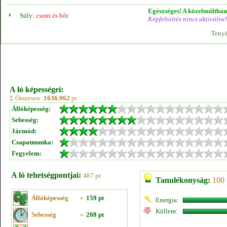
Egészséges! A közelmúltban 
Súly:
csont és bőr
Képfeltöltés nincs aktiválva!
Tenyé
A ló képességei:
Σ Összesen:
1636.962
pt
Állóképesség:
Sebesség:
Jármód:
Csapatmunka:
Fegyelem:
A ló tehetségpontjai:
487 pt
Tanulékonyság:
100 
Állóképesség
»
159 pt
Energia:
Küllem:
Sebesség
»
208 pt