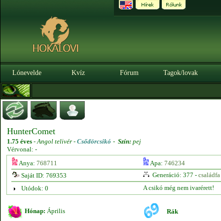
Lónevelde
Kvíz
Fórum
Tagok/lovak
HunterComet
1.75 éves
-
Angol telivér -
Csődörcsikó
-
Szín:
pej
Vérvonal: -
Anya:
768711
Apa:
746234
Generáció: 377 -
családfa
Saját ID: 769353
A csikó még nem ivarérett!
Utódok: 0
Hónap:
Április
Rák