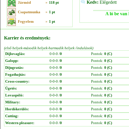
Kedv:
Elégedett
Jármód
»
118 pt
Csapatmunka
»
1 pt
A ló be van 
Fegyelem
»
1 pt
Karrier és eredmények:
(első helyek-második helyek-harmadik helyek /indulások)
Díjlovaglás:
0-0-0 /
0
Pontok:
0 (C)
Galopp:
0-0-0 /
0
Pontok:
0 (C)
Díjugratás:
0-0-0 /
0
Pontok:
0 (C)
Fogathajtás:
0-0-0 /
0
Pontok:
0 (C)
Cross-country:
0-0-0 /
0
Pontok:
0 (C)
Ügetés:
0-0-0 /
0
Pontok:
0 (C)
Lovaspóló:
0-0-0 /
0
Pontok:
0 (C)
Military:
0-0-0 /
0
Pontok:
0 (C)
Hordókerülés:
0-0-0 /
0
Pontok:
0 (C)
Cutting:
0-0-0 /
0
Pontok:
0 (C)
Western pleasure:
0-0-0 /
0
Pontok:
0 (C)